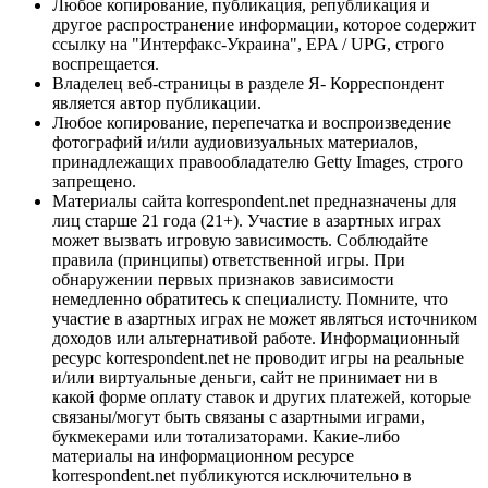
Любое копирование, публикация, републикация и
другое распространение информации, которое содержит
ссылку на "Интерфакс-Украина", EPA / UPG, строго
воспрещается.
Владелец веб-страницы в разделе Я- Корреспондент
является автор публикации.
Любое копирование, перепечатка и воспроизведение
фотографий и/или аудиовизуальных материалов,
принадлежащих правообладателю Getty Images, строго
запрещено.
Материалы сайта korrespondent.net предназначены для
лиц старше 21 года (21+). Участие в азартных играх
может вызвать игровую зависимость. Соблюдайте
правила (принципы) ответственной игры. При
обнаружении первых признаков зависимости
немедленно обратитесь к специалисту. Помните, что
участие в азартных играх не может являться источником
доходов или альтернативой работе. Информационный
ресурс korrespondent.net не проводит игры на реальные
и/или виртуальные деньги, сайт не принимает ни в
какой форме оплату ставок и других платежей, которые
связаны/могут быть связаны с азартными играми,
букмекерами или тотализаторами. Какие-либо
материалы на информационном ресурсе
korrespondent.net публикуются исключительно в