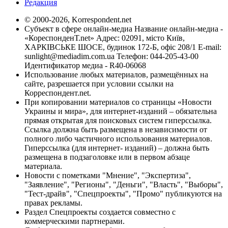
Редакция
© 2000-2026, Korrespondent.net
Субъект в сфере онлайн-медиа Название онлайн-медиа -
«КореспонденТ.net» Адрес: 02091, місто Київ,
ХАРКІВСЬКЕ ШОСЕ, будинок 172-Б, офіс 208/1 E-mail:
sunlight@mediadim.com.ua
Телефон: 044-205-43-00
Идентификатор медиа - R40-06068
Использование любых материалов, размещённых на
сайте, разрешается при условии ссылки на
Корреспондент.net.
При копировании материалов со страницы «Новости
Украины и мира», для интернет-изданий – обязательна
прямая открытая для поисковых систем гиперссылка.
Ссылка должна быть размещена в независимости от
полного либо частичного использования материалов.
Гиперссылка (для интернет- изданий) – должна быть
размещена в подзаголовке или в первом абзаце
материала.
Новости с пометками "Мнение", "Экспертиза",
"Заявление", "Регионы", "Деньги", "Власть", "Выборы",
"Тест-драйв", "Спецпроекты", "Промо" публикуются на
правах рекламы.
Раздел Спецпроекты создается совместно с
коммерческими партнерами.