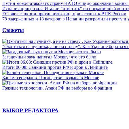
Путин может атаковать страну НАТО еще до окончания войны
Испания пригрозила Италии "ответить" на пограничный контр
ЕС ввел санкции против пяти лиц, причастных к ВПК России
78 задержанных и 18 катеров: в Испании разгромили преступн
Сюжеты
"Охотиться на лучника, а не на стрелу". Как Украине бороться 
Загадочный звук напугал Москву: что это было
Итоги 06.08: Санкции против РФ и дрон в Лейпциге
Банкет генералов. Последствия взрыва в Москве
Грязные технологии. Атаки РФ на выборы во Франции
ВЫБОР РЕДАКТОРА