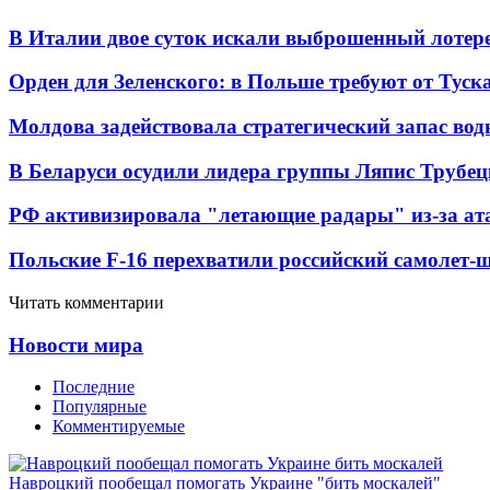
В Италии двое суток искали выброшенный лоте
Орден для Зеленского: в Польше требуют от Туск
Молдова задействовала стратегический запас вод
В Беларуси осудили лидера группы Ляпис Трубе
РФ активизировала "летающие радары" из-за а
Польские F-16 перехватили российский самолет-
Читать комментарии
Новости мира
Последние
Популярные
Комментируемые
Навроцкий пообещал помогать Украине "бить москалей"