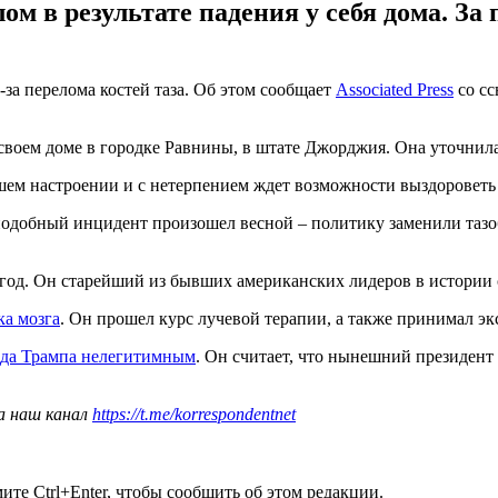
 в результате падения у себя дома. За 
а перелома костей таза. Об этом сообщает
Associated Press
со сс
своем доме в городке Равнины, в штате Джорджия. Она уточнила
шем настроении и с нетерпением ждет возможности выздороветь
подобный инцидент произошел весной – политику заменили тазоб
год. Он старейший из бывших американских лидеров в истории 
ка мозга
. Он прошел курс лучевой терапии, а также принимал эк
ьда Трампа нелегитимным
. Он считает, что нынешний президент
а наш канал
https://t.me/korrespondentnet
те Ctrl+Enter, чтобы сообщить об этом редакции.