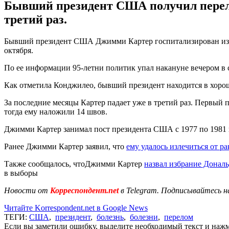
Бывший президент США получил перелом
третий раз.
Бывший президент США Джимми Картер госпитализирован из-з
октября.
По ее информации 95-летни политик упал накануне вечером в 
Как отметила Конджилео, бывший президент находится в хоро
За последние месяцы Картер падает уже в третий раз. Первый 
тогда ему наложили 14 швов.
Джимми Картер занимал пост президента США с 1977 по 1981 
Ранее Джимми Картер заявил, что
ему удалось излечиться от ра
Также сообщалось, чтоДжимми Картер
назвал избрание Донал
в выборы
Новости от
Корреспондент.net
в Telegram. Подписывайтесь н
Читайте Korrespondent.net в Google News
ТЕГИ:
США
,
президент
,
болезнь
,
болезни
,
перелом
Если вы заметили ошибку, выделите необходимый текст и нажми