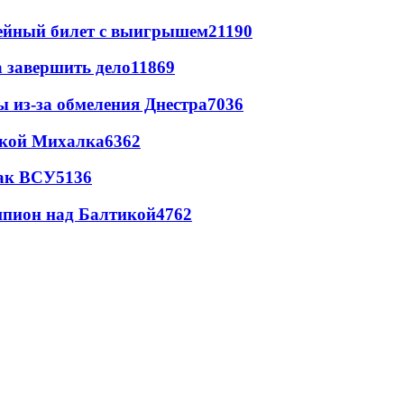
рейный билет с выигрышем
21190
а завершить дело
11869
ы из-за обмеления Днестра
7036
цкой Михалка
6362
так ВСУ
5136
шпион над Балтикой
4762