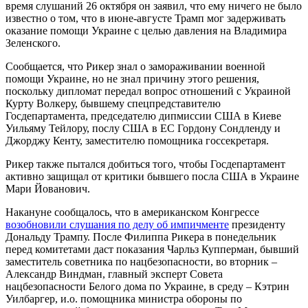
время слушаний 26 октября он заявил, что ему ничего не было
известно о том, что в июне-августе Трамп мог задерживать
оказание помощи Украине с целью давления на Владимира
Зеленского.
Сообщается, что Рикер знал о замораживании военной
помощи Украине, но не знал причину этого решения,
поскольку дипломат передал вопрос отношений с Украиной
Курту Волкеру, бывшему спецпредставителю
Госдепартамента, председателю дипмиссии США в Киеве
Уильяму Тейлору, послу США в ЕС Гордону Сондленду и
Джорджу Кенту, заместителю помощника госсекретаря.
Рикер также пытался добиться того, чтобы Госдепартамент
активно защищал от критики бывшего посла США в Украине
Мари Йованович.
Накануне сообщалось, что в американском Конгрессе
возобновили слушания по делу об импичменте
президенту
Дональду Трампу. После Филиппа Рикера в понедельник
перед комитетами даст показания Чарльз Купперман, бывший
заместитель советника по нацбезопасности, во вторник –
Александр Виндман, главный эксперт Совета
нацбезопасности Белого дома по Украине, в среду – Кэтрин
Уилбаргер, и.о. помощника министра обороны по