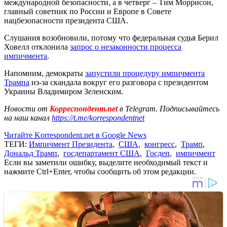
международной безопасности, а в четверг – Тим Моррисон,
главный советник по России и Европе в Совете
нацбезопасности президента США.
Слушания возобновили, потому что федеральная судья Берил
Ховелл отклонила
запрос о незаконности процесса
импичмента
.
Напомним, демократы
запустили процедуру импичмента
Трампа
из-за скандала вокруг его разговора с президентом
Украины Владимиром Зеленским.
Новости от
Корреспондент.net
в Telegram. Подписывайтесь
на наш канал
https://t.me/korrespondentnet
Читайте Korrespondent.net в Google News
ТЕГИ:
Импичмент Президента
,
США
,
конгресс
,
Трамп
,
Дональд Трамп
,
госдепартамент США
,
Госдеп
,
импичмент
Если вы заметили ошибку, выделите необходимый текст и
нажмите Ctrl+Enter, чтобы сообщить об этом редакции.