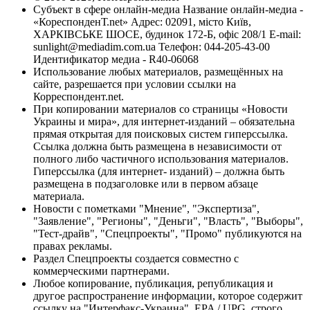
Субъект в сфере онлайн-медиа Название онлайн-медиа -
«КореспонденТ.net» Адрес: 02091, місто Київ,
ХАРКІВСЬКЕ ШОСЕ, будинок 172-Б, офіс 208/1 E-mail:
sunlight@mediadim.com.ua
Телефон: 044-205-43-00
Идентификатор медиа - R40-06068
Использование любых материалов, размещённых на
сайте, разрешается при условии ссылки на
Корреспондент.net.
При копировании материалов со страницы «Новости
Украины и мира», для интернет-изданий – обязательна
прямая открытая для поисковых систем гиперссылка.
Ссылка должна быть размещена в независимости от
полного либо частичного использования материалов.
Гиперссылка (для интернет- изданий) – должна быть
размещена в подзаголовке или в первом абзаце
материала.
Новости с пометками "Мнение", "Экспертиза",
"Заявление", "Регионы", "Деньги", "Власть", "Выборы",
"Тест-драйв", "Спецпроекты", "Промо" публикуются на
правах рекламы.
Раздел Спецпроекты создается совместно с
коммерческими партнерами.
Любое копирование, публикация, републикация и
другое распространение информации, которое содержит
ссылку на "Интерфакс-Украина", EPA / UPG, строго