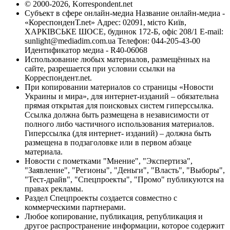
© 2000-2026, Korrespondent.net
Субъект в сфере онлайн-медиа Название онлайн-медиа -
«КореспонденТ.net» Адрес: 02091, місто Київ,
ХАРКІВСЬКЕ ШОСЕ, будинок 172-Б, офіс 208/1 E-mail:
sunlight@mediadim.com.ua
Телефон: 044-205-43-00
Идентификатор медиа - R40-06068
Использование любых материалов, размещённых на
сайте, разрешается при условии ссылки на
Корреспондент.net.
При копировании материалов со страницы «Новости
Украины и мира», для интернет-изданий – обязательна
прямая открытая для поисковых систем гиперссылка.
Ссылка должна быть размещена в независимости от
полного либо частичного использования материалов.
Гиперссылка (для интернет- изданий) – должна быть
размещена в подзаголовке или в первом абзаце
материала.
Новости с пометками "Мнение", "Экспертиза",
"Заявление", "Регионы", "Деньги", "Власть", "Выборы",
"Тест-драйв", "Спецпроекты", "Промо" публикуются на
правах рекламы.
Раздел Спецпроекты создается совместно с
коммерческими партнерами.
Любое копирование, публикация, републикация и
другое распространение информации, которое содержит