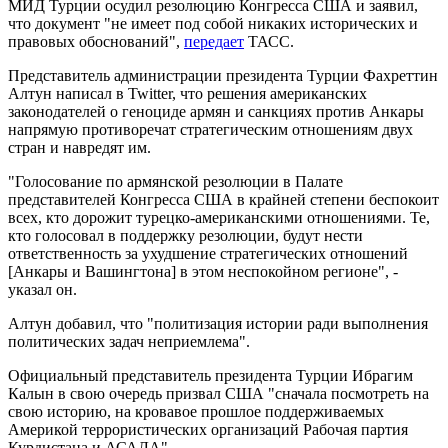
МИД Турции осудил резолюцию Конгресса США и заявил,
что документ "не имеет под собой никаких исторических и
правовых обоснований",
передает
ТАСС.
Представитель администрации президента Турции Фахреттин
Алтун написал в Twitter, что решения американских
законодателей о геноциде армян и санкциях против Анкары
напрямую противоречат стратегическим отношениям двух
стран и навредят им.
"Голосование по армянской резолюции в Палате
представителей Конгресса США в крайней степени беспокоит
всех, кто дорожит турецко-американскими отношениями. Те,
кто голосовал в поддержку резолюции, будут нести
ответственность за ухудшение стратегических отношений
[Анкары и Вашингтона] в этом неспокойном регионе", -
указал он.
Алтун добавил, что "политизация истории ради выполнения
политических задач неприемлема".
Официальный представитель президента Турции Ибрагим
Калын в свою очередь призвал США "сначала посмотреть на
свою историю, на кровавое прошлое поддерживаемых
Америкой террористических организаций Рабочая партия
Курдистана и АСАЛА".