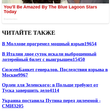
ЧИТАЙТЕ ТАКЖЕ
В Молдове прогремел мощный взрыв
19654
В Италии двое суток искали выброшенный
лотерейный билет с выигрышем
15450
Сюжет
Банкет генералов. Последствия взрыва в
Москве
9967
Орден для Зеленского: в Польше требуют от
Туска завершить дело
4114
Украина поставила Путина перед дилеммой -
СМИ
3205