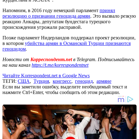
Напомним, в 2016 году немецкий парламент
принял
резолюцию о признании геноцида армян
. Это вызвало резкую
реакцию Анкары, депутатам бундестага турецкого
происхождения угрожали расправой.
Позже парламент Нидерландов поддержал проект резолюции,
в котором
убийства армян в Османской Турции признаются
геноцидом
.
Новости от
Корреспондент.net
в Telegram. Подписывайтесь
на наш канал
https://t.me/korrespondentnet
Читайте Korrespondent.net в Google News
ТЕГИ:
США
,
Турция
,
конгресс
,
геноцид
,
армяне
Если вы заметили ошибку, выделите необходимый текст и
нажмите Ctrl+Enter, чтобы сообщить об этом редакции.