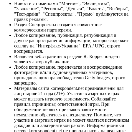
Новости с пометками "Мнение", "Экспертиза",
"Заявление", "Регионы", "Деньги", "Власть", "Выборы",
"Тест-драйв", "Спецпроекты", "Промо" публикуются на
правах рекламы.
Раздел Спецпроекты создается совместно с
коммерческими партнерами.
Любое копирование, публикация, републикация и
другое распространение информации, которое содержит
ссылку на "Интерфакс-Украина", EPA / UPG, строго
воспрещается.
Владелец веб-страницы в разделе Я- Корреспондент
является автор публикации.
Любое копирование, перепечатка и воспроизведение
фотографий и/или аудиовизуальных материалов,
принадлежащих правообладателю Getty Images, строго
запрещено.
Материалы сайта korrespondent.net предназначены для
лиц старше 21 года (21+). Участие в азартных играх
может вызвать игровую зависимость. Соблюдайте
правила (принципы) ответственной игры. При
обнаружении первых признаков зависимости
немедленно обратитесь к специалисту. Помните, что
участие в азартных играх не может являться источником
доходов или альтернативой работе. Информационный
ресурс korrespondent.net не проводит игры на реальные