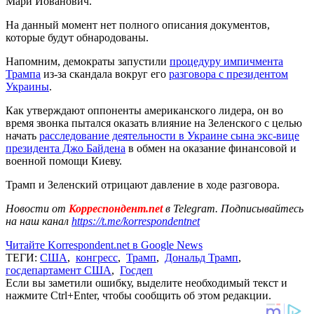
Мари Йованович.
На данный момент нет полного описания документов,
которые будут обнародованы.
Напомним, демократы запустили
процедуру импичмента
Трампа
из-за скандала вокруг его
разговора с президентом
Украины
.
Как утверждают оппоненты американского лидера, он во
время звонка пытался оказать влияние на Зеленского с целью
начать
расследование деятельности в Украине сына экс-вице
президента Джо Байдена
в обмен на оказание финансовой и
военной помощи Киеву.
Трамп и Зеленский отрицают давление в ходе разговора.
Новости от
Корреспондент.net
в Telegram. Подписывайтесь
на наш канал
https://t.me/korrespondentnet
Читайте Korrespondent.net в Google News
ТЕГИ:
США
,
конгресс
,
Трамп
,
Дональд Трамп
,
госдепартамент США
,
Госдеп
Если вы заметили ошибку, выделите необходимый текст и
нажмите Ctrl+Enter, чтобы сообщить об этом редакции.