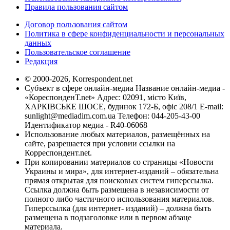
Правила пользования сайтом
Договор пользования сайтом
Политика в сфере конфиденциальности и персональных
данных
Пользовательское соглашение
Редакция
© 2000-2026, Korrespondent.net
Субъект в сфере онлайн-медиа Название онлайн-медиа -
«КореспонденТ.net» Адрес: 02091, місто Київ,
ХАРКІВСЬКЕ ШОСЕ, будинок 172-Б, офіс 208/1 E-mail:
sunlight@mediadim.com.ua
Телефон: 044-205-43-00
Идентификатор медиа - R40-06068
Использование любых материалов, размещённых на
сайте, разрешается при условии ссылки на
Корреспондент.net.
При копировании материалов со страницы «Новости
Украины и мира», для интернет-изданий – обязательна
прямая открытая для поисковых систем гиперссылка.
Ссылка должна быть размещена в независимости от
полного либо частичного использования материалов.
Гиперссылка (для интернет- изданий) – должна быть
размещена в подзаголовке или в первом абзаце
материала.