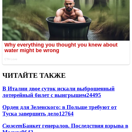
ЧИТАЙТЕ ТАКЖЕ
В Италии двое суток искали выброшенный
лотерейный билет с выигрышем
24495
Орден для Зеленского: в Польше требуют от
Туска завершить дело
12764
Сюжет
Банкет генералов. Последствия взрыва в