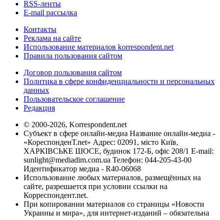
RSS-ленты
E-mail рассылка
Контакты
Реклама на сайте
Использование материалов korrespondent.net
Правила пользования сайтом
Договор пользования сайтом
Политика в сфере конфиденциальности и персональных
данных
Пользовательское соглашение
Редакция
© 2000-2026, Korrespondent.net
Субъект в сфере онлайн-медиа Название онлайн-медиа -
«КореспонденТ.net» Адрес: 02091, місто Київ,
ХАРКІВСЬКЕ ШОСЕ, будинок 172-Б, офіс 208/1 E-mail:
sunlight@mediadim.com.ua
Телефон: 044-205-43-00
Идентификатор медиа - R40-06068
Использование любых материалов, размещённых на
сайте, разрешается при условии ссылки на
Корреспондент.net.
При копировании материалов со страницы «Новости
Украины и мира», для интернет-изданий – обязательна