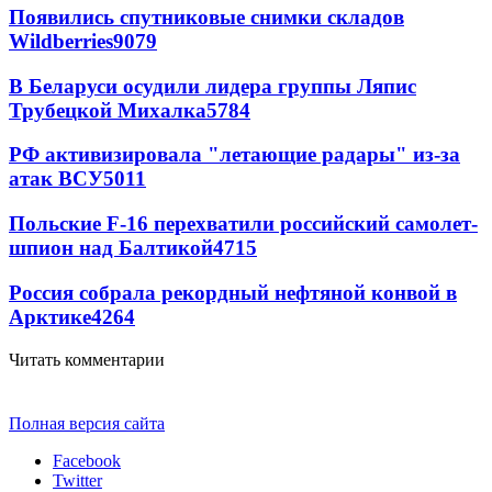
Появились спутниковые снимки складов
Wildberries
9079
В Беларуси осудили лидера группы Ляпис
Трубецкой Михалка
5784
РФ активизировала "летающие радары" из-за
атак ВСУ
5011
Польские F-16 перехватили российский самолет-
шпион над Балтикой
4715
Россия собрала рекордный нефтяной конвой в
Арктике
4264
Читать комментарии
Полная версия сайта
Facebook
Twitter