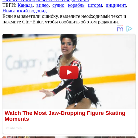
ТЕГИ:
Канада
,
видео
,
судно
,
корабль
,
шторм
,
инцидент
,
Ниагарский водопад
Если вы заметили ошибку, выделите необходимый текст и
нажмите Ctrl+Enter, чтобы сообщить об этом редакции.