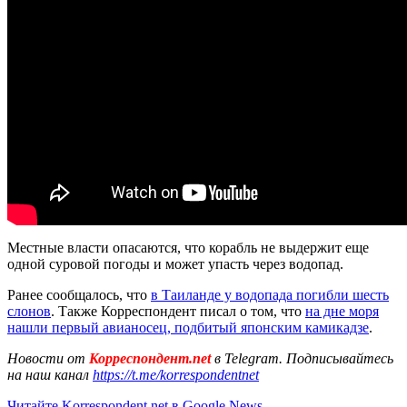
Местные власти опасаются, что корабль не выдержит еще
одной суровой погоды и может упасть через водопад.
Ранее сообщалось, что
в Таиланде у водопада погибли шесть
слонов
. Также Корреспондент писал о том, что
на дне моря
нашли первый авианосец, подбитый японским камикадзе
.
Новости от
Корреспондент.net
в Telegram. Подписывайтесь
на наш канал
https://t.me/korrespondentnet
Читайте Korrespondent.net в Google News