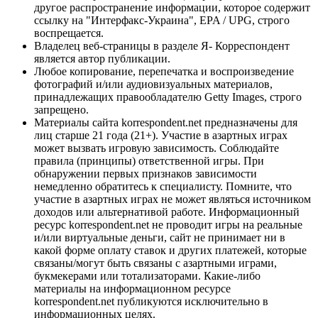
другое распространение информации, которое содержит
ссылку на "Интерфакс-Украина", EPA / UPG, строго
воспрещается.
Владелец веб-страницы в разделе Я- Корреспондент
является автор публикации.
Любое копирование, перепечатка и воспроизведение
фотографий и/или аудиовизуальных материалов,
принадлежащих правообладателю Getty Images, строго
запрещено.
Материалы сайта korrespondent.net предназначены для
лиц старше 21 года (21+). Участие в азартных играх
может вызвать игровую зависимость. Соблюдайте
правила (принципы) ответственной игры. При
обнаружении первых признаков зависимости
немедленно обратитесь к специалисту. Помните, что
участие в азартных играх не может являться источником
доходов или альтернативой работе. Информационный
ресурс korrespondent.net не проводит игры на реальные
и/или виртуальные деньги, сайт не принимает ни в
какой форме оплату ставок и других платежей, которые
связаны/могут быть связаны с азартными играми,
букмекерами или тотализаторами. Какие-либо
материалы на информационном ресурсе
korrespondent.net публикуются исключительно в
информационных целях.