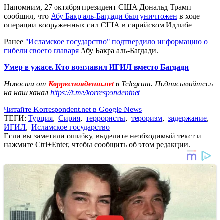
Напомним, 27 октября президент США Дональд Трамп
сообщил, что
Абу Бакр аль-Багдади был уничтожен
в ходе
операции вооруженных сил США в сирийском Идлибе.
Ранее
"Исламское государство" подтвердило информацию о
гибели своего главаря
Абу Бакра аль-Багдади.
Умер в ужасе. Кто возглавил ИГИЛ вместо Багдади
Новости от
Корреспондент.net
в Telegram. Подписывайтесь
на наш канал
https://t.me/korrespondentnet
Читайте Korrespondent.net в Google News
ТЕГИ:
Турция
,
Сирия
,
террористы
,
тероризм
,
задержание
,
ИГИЛ
,
Исламское государство
Если вы заметили ошибку, выделите необходимый текст и
нажмите Ctrl+Enter, чтобы сообщить об этом редакции.