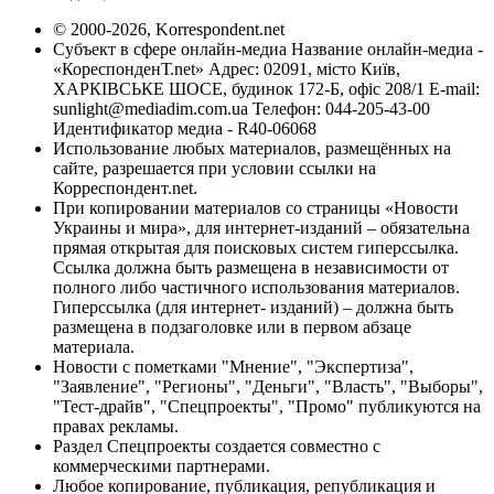
© 2000-2026, Korrespondent.net
Субъект в сфере онлайн-медиа Название онлайн-медиа -
«КореспонденТ.net» Адрес: 02091, місто Київ,
ХАРКІВСЬКЕ ШОСЕ, будинок 172-Б, офіс 208/1 E-mail:
sunlight@mediadim.com.ua
Телефон: 044-205-43-00
Идентификатор медиа - R40-06068
Использование любых материалов, размещённых на
сайте, разрешается при условии ссылки на
Корреспондент.net.
При копировании материалов со страницы «Новости
Украины и мира», для интернет-изданий – обязательна
прямая открытая для поисковых систем гиперссылка.
Ссылка должна быть размещена в независимости от
полного либо частичного использования материалов.
Гиперссылка (для интернет- изданий) – должна быть
размещена в подзаголовке или в первом абзаце
материала.
Новости с пометками "Мнение", "Экспертиза",
"Заявление", "Регионы", "Деньги", "Власть", "Выборы",
"Тест-драйв", "Спецпроекты", "Промо" публикуются на
правах рекламы.
Раздел Спецпроекты создается совместно с
коммерческими партнерами.
Любое копирование, публикация, републикация и