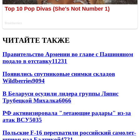
ЧИТАЙТЕ ТАКЖЕ
Правительство Армении во главе с Пашиняном
подало в отставку
11231
Появились спутниковые снимки складов
Wildberries
9094
В Беларуси осудили лидера группы Ляпис
Трубецкой Михалка
6066
РФ активизировала "летающие радары" из-за
атак ВСУ
5035
Польские F-16 перехватили российский самолет-
шпион над Балтикой
4721