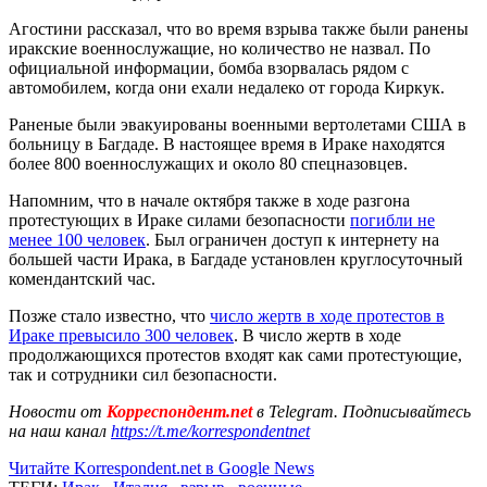
Агостини рассказал, что во время взрыва также были ранены
иракские военнослужащие, но количество не назвал. По
официальной информации, бомба взорвалась рядом с
автомобилем, когда они ехали недалеко от города Киркук.
Раненые были эвакуированы военными вертолетами США в
больницу в Багдаде. В настоящее время в Ираке находятся
более 800 военнослужащих и около 80 спецназовцев.
Напомним, что в начале октября также в ходе разгона
протестующих в Ираке силами безопасности
погибли не
менее 100 человек
. Был ограничен доступ к интернету на
большей части Ирака, в Багдаде установлен круглосуточный
комендантский час.
Позже стало известно, что
число жертв в ходе протестов в
Ираке превысило 300 человек
. В число жертв в ходе
продолжающихся протестов входят как сами протестующие,
так и сотрудники сил безопасности.
Новости от
Корреспондент.net
в Telegram. Подписывайтесь
на наш канал
https://t.me/korrespondentnet
Читайте Korrespondent.net в Google News