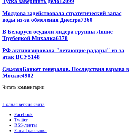
Туска завершить дело
12099
Молдова задействовала стратегический запас
воды из-за обмеления Днестра
7360
В Беларуси осудили лидера группы Ляпис
Трубецкой Михалка
6378
РФ активизировала "летающие радары" из-за
атак ВСУ
5148
Сюжет
Банкет генералов. Последствия взрыва в
Москве
4902
Читать комментарии
Полная версия сайта
Facebook
Twitter
RSS-ленты
E-mail рассылка