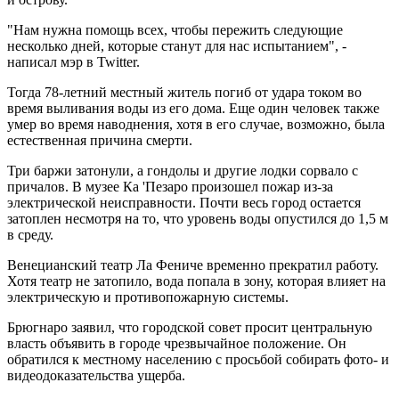
"Нам нужна помощь всех, чтобы пережить следующие
несколько дней, которые станут для нас испытанием", -
написал мэр в Twitter.
Тогда 78-летний местный житель погиб от удара током во
время выливания воды из его дома. Еще один человек также
умер во время наводнения, хотя в его случае, возможно, была
естественная причина смерти.
Три баржи затонули, а гондолы и другие лодки сорвало с
причалов. В музее Ка 'Пезаро произошел пожар из-за
электрической неисправности. Почти весь город остается
затоплен несмотря на то, что уровень воды опустился до 1,5 м
в среду.
Венецианский театр Ла Фениче временно прекратил работу.
Хотя театр не затопило, вода попала в зону, которая влияет на
электрическую и противопожарную системы.
Брюгнаро заявил, что городской совет просит центральную
власть объявить в городе чрезвычайное положение. Он
обратился к местному населению с просьбой собирать фото- и
видеодоказательства ущерба.