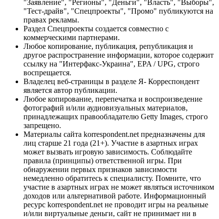
"Заявление", "Регионы", "Деньги", "Власть", "Выборы",
"Тест-драйв", "Спецпроекты", "Промо" публикуются на
правах рекламы.
Раздел Спецпроекты создается совместно с
коммерческими партнерами.
Любое копирование, публикация, републикация и
другое распространение информации, которое содержит
ссылку на "Интерфакс-Украина", EPA / UPG, строго
воспрещается.
Владелец веб-страницы в разделе Я- Корреспондент
является автор публикации.
Любое копирование, перепечатка и воспроизведение
фотографий и/или аудиовизуальных материалов,
принадлежащих правообладателю Getty Images, строго
запрещено.
Материалы сайта korrespondent.net предназначены для
лиц старше 21 года (21+). Участие в азартных играх
может вызвать игровую зависимость. Соблюдайте
правила (принципы) ответственной игры. При
обнаружении первых признаков зависимости
немедленно обратитесь к специалисту. Помните, что
участие в азартных играх не может являться источником
доходов или альтернативой работе. Информационный
ресурс korrespondent.net не проводит игры на реальные
и/или виртуальные деньги, сайт не принимает ни в