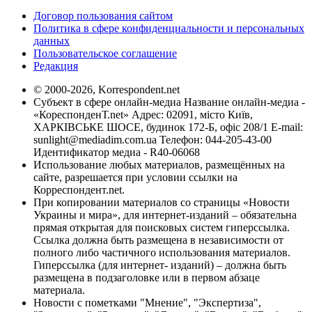
Договор пользования сайтом
Политика в сфере конфиденциальности и персональных
данных
Пользовательское соглашение
Редакция
© 2000-2026, Korrespondent.net
Субъект в сфере онлайн-медиа Название онлайн-медиа -
«КореспонденТ.net» Адрес: 02091, місто Київ,
ХАРКІВСЬКЕ ШОСЕ, будинок 172-Б, офіс 208/1 E-mail:
sunlight@mediadim.com.ua
Телефон: 044-205-43-00
Идентификатор медиа - R40-06068
Использование любых материалов, размещённых на
сайте, разрешается при условии ссылки на
Корреспондент.net.
При копировании материалов со страницы «Новости
Украины и мира», для интернет-изданий – обязательна
прямая открытая для поисковых систем гиперссылка.
Ссылка должна быть размещена в независимости от
полного либо частичного использования материалов.
Гиперссылка (для интернет- изданий) – должна быть
размещена в подзаголовке или в первом абзаце
материала.
Новости с пометками "Мнение", "Экспертиза",