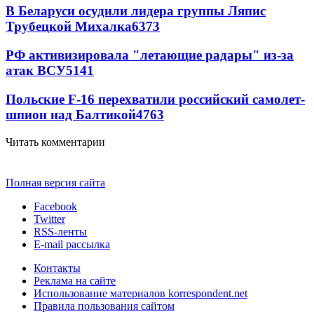
В Беларуси осудили лидера группы Ляпис
Трубецкой Михалка
6373
РФ активизировала "летающие радары" из-за
атак ВСУ
5141
Польские F-16 перехватили российский самолет-
шпион над Балтикой
4763
Читать комментарии
Полная версия сайта
Facebook
Twitter
RSS-ленты
E-mail рассылка
Контакты
Реклама на сайте
Использование материалов korrespondent.net
Правила пользования сайтом