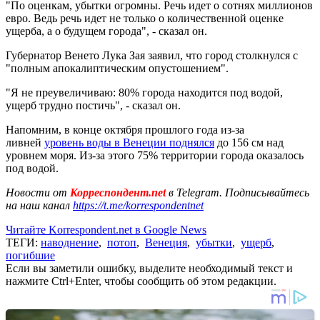
"По оценкам, убытки огромны. Речь идет о сотнях миллионов
евро. Ведь речь идет не только о количественной оценке
ущерба, а о будущем города", - сказал он.
Губернатор Венето Лука Зая заявил, что город столкнулся с
"полным апокалиптическим опустошением".
"Я не преувеличиваю: 80% города находится под водой,
ущерб трудно постичь", - сказал он.
Напомним, в конце октября прошлого года из-за
ливней
уровень воды в Венеции поднялся
до 156 см над
уровнем моря. Из-за этого 75% территории города оказалось
под водой.
Новости от
Корреспондент.net
в Telegram. Подписывайтесь
на наш канал
https://t.me/korrespondentnet
Читайте Korrespondent.net в Google News
ТЕГИ:
наводнение
,
потоп
,
Венеция
,
убытки
,
ущерб
,
погибшие
Если вы заметили ошибку, выделите необходимый текст и
нажмите Ctrl+Enter, чтобы сообщить об этом редакции.