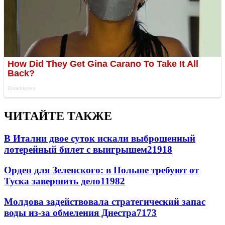
ЧИТАЙТЕ ТАКЖЕ
В Италии двое суток искали выброшенный
лотерейный билет с выигрышем
21918
Орден для Зеленского: в Польше требуют от
Туска завершить дело
11982
Молдова задействовала стратегический запас
воды из-за обмеления Днестра
7173