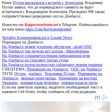
Ранее
Путин высказался о встрече с Зеленским
. Владимир
Путин заявил, что до нормандского саммита не будет
встречаться с Владимиром Зеленским. Президент РФ также
поприветствовал разведение сил на Донбассе.
Новости от
Корреспондент.net
в Telegram. Подписывайтесь
на наш канал
https://t.me/korrespondentnet
Читайте Korrespondent.net в Google News
Перемирие на Донбассе
На Донбассе резкое усиление обстрелов - штаб ООС
На Донбассе три недели нет потерь - Минобороны
На Донбассе сохраняется режим прекращения огня
На Донбассе не стреляют третьи сутки
На Донбассе почти полностью соблюдают режим тишины
СПЕЦТЕМА:
Перемирие на Донбассе
,
ООС на Донбассе
ТЕГИ:
Путин
,
донбасс
,
Владимир Путин
,
Перемирие на
Донбассе
,
мирные переговоры
,
Перемирие на востоке
Украины
,
нормандская четверка
,
нормандская встреча
Если вы заметили ошибку, выделите необходимый текст и
нажмите Ctrl+Enter, чтобы сообщить об этом редакции.