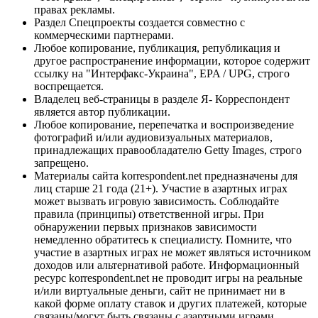
правах рекламы.
Раздел Спецпроекты создается совместно с
коммерческими партнерами.
Любое копирование, публикация, републикация и
другое распространение информации, которое содержит
ссылку на "Интерфакс-Украина", EPA / UPG, строго
воспрещается.
Владелец веб-страницы в разделе Я- Корреспондент
является автор публикации.
Любое копирование, перепечатка и воспроизведение
фотографий и/или аудиовизуальных материалов,
принадлежащих правообладателю Getty Images, строго
запрещено.
Материалы сайта korrespondent.net предназначены для
лиц старше 21 года (21+). Участие в азартных играх
может вызвать игровую зависимость. Соблюдайте
правила (принципы) ответственной игры. При
обнаружении первых признаков зависимости
немедленно обратитесь к специалисту. Помните, что
участие в азартных играх не может являться источником
доходов или альтернативой работе. Информационный
ресурс korrespondent.net не проводит игры на реальные
и/или виртуальные деньги, сайт не принимает ни в
какой форме оплату ставок и других платежей, которые
связаны/могут быть связаны с азартными играми,