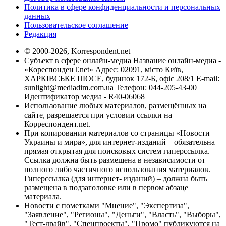
Политика в сфере конфиденциальности и персональных
данных
Пользовательское соглашение
Редакция
© 2000-2026, Korrespondent.net
Субъект в сфере онлайн-медиа Название онлайн-медиа -
«КореспонденТ.net» Адрес: 02091, місто Київ,
ХАРКІВСЬКЕ ШОСЕ, будинок 172-Б, офіс 208/1 E-mail:
sunlight@mediadim.com.ua
Телефон: 044-205-43-00
Идентификатор медиа - R40-06068
Использование любых материалов, размещённых на
сайте, разрешается при условии ссылки на
Корреспондент.net.
При копировании материалов со страницы «Новости
Украины и мира», для интернет-изданий – обязательна
прямая открытая для поисковых систем гиперссылка.
Ссылка должна быть размещена в независимости от
полного либо частичного использования материалов.
Гиперссылка (для интернет- изданий) – должна быть
размещена в подзаголовке или в первом абзаце
материала.
Новости с пометками "Мнение", "Экспертиза",
"Заявление", "Регионы", "Деньги", "Власть", "Выборы",
"Тест-драйв", "Спецпроекты", "Промо" публикуются на