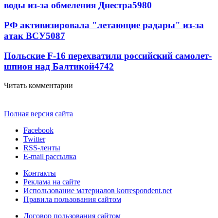
воды из-за обмеления Днестра
5980
РФ активизировала "летающие радары" из-за
атак ВСУ
5087
Польские F-16 перехватили российский самолет-
шпион над Балтикой
4742
Читать комментарии
Полная версия сайта
Facebook
Twitter
RSS-ленты
E-mail рассылка
Контакты
Реклама на сайте
Использование материалов korrespondent.net
Правила пользования сайтом
Договор пользования сайтом