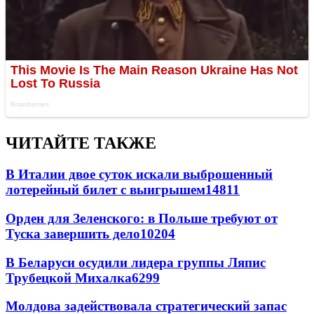
ЧИТАЙТЕ ТАКЖЕ
В Италии двое суток искали выброшенный
лотерейный билет с выигрышем
14811
Орден для Зеленского: в Польше требуют от
Туска завершить дело
10204
В Беларуси осудили лидера группы Ляпис
Трубецкой Михалка
6299
Молдова задействовала стратегический запас