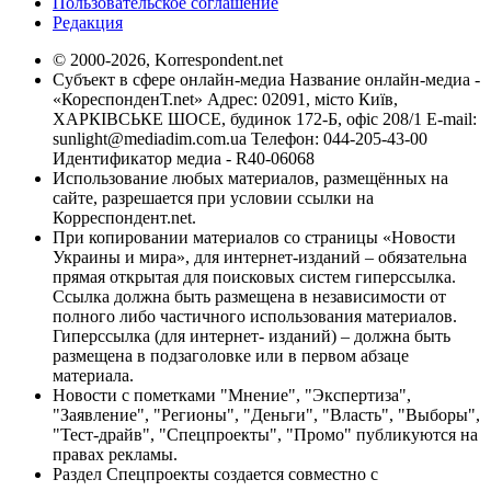
Пользовательское соглашение
Редакция
© 2000-2026, Korrespondent.net
Субъект в сфере онлайн-медиа Название онлайн-медиа -
«КореспонденТ.net» Адрес: 02091, місто Київ,
ХАРКІВСЬКЕ ШОСЕ, будинок 172-Б, офіс 208/1 E-mail:
sunlight@mediadim.com.ua
Телефон: 044-205-43-00
Идентификатор медиа - R40-06068
Использование любых материалов, размещённых на
сайте, разрешается при условии ссылки на
Корреспондент.net.
При копировании материалов со страницы «Новости
Украины и мира», для интернет-изданий – обязательна
прямая открытая для поисковых систем гиперссылка.
Ссылка должна быть размещена в независимости от
полного либо частичного использования материалов.
Гиперссылка (для интернет- изданий) – должна быть
размещена в подзаголовке или в первом абзаце
материала.
Новости с пометками "Мнение", "Экспертиза",
"Заявление", "Регионы", "Деньги", "Власть", "Выборы",
"Тест-драйв", "Спецпроекты", "Промо" публикуются на
правах рекламы.
Раздел Спецпроекты создается совместно с