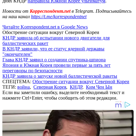
днях КНДР
направила Южной Корее ультиматум
.
Новости от
Корреспондент.net
в Telegram. Подписывайтесь
на наш канал
https://t.me/korrespondentnet
Читайте Korrespondent.net в Google News
Обострение ситуации вокруг Северной Кореи
КНДР заявила об испытании нового двигатели для
баллистических ракет
В КНДР заявили, что ее статус ядерной державы
"окончателен"
Глава КНДР заявил о создании спутника-шпиона
Япония и Южная Корея провели первые за пять лет
переговоры по безопасности
КНДР заявила о запуске новой баллистической ракеты
СПЕЦТЕМА:
Обострение ситуации вокруг Северной Кореи
ТЕГИ:
война
,
Северная Корея
,
КНДР
,
Ким Чен Ын
Если вы заметили ошибку, выделите необходимый текст и
нажмите Ctrl+Enter, чтобы сообщить об этом редакции.