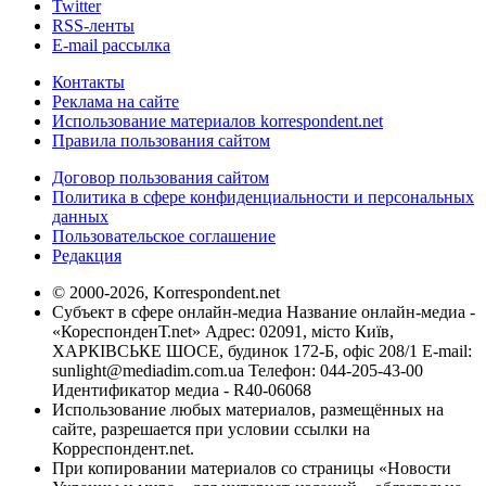
Twitter
RSS-ленты
E-mail рассылка
Контакты
Реклама на сайте
Использование материалов korrespondent.net
Правила пользования сайтом
Договор пользования сайтом
Политика в сфере конфиденциальности и персональных
данных
Пользовательское соглашение
Редакция
© 2000-2026, Korrespondent.net
Субъект в сфере онлайн-медиа Название онлайн-медиа -
«КореспонденТ.net» Адрес: 02091, місто Київ,
ХАРКІВСЬКЕ ШОСЕ, будинок 172-Б, офіс 208/1 E-mail:
sunlight@mediadim.com.ua
Телефон: 044-205-43-00
Идентификатор медиа - R40-06068
Использование любых материалов, размещённых на
сайте, разрешается при условии ссылки на
Корреспондент.net.
При копировании материалов со страницы «Новости