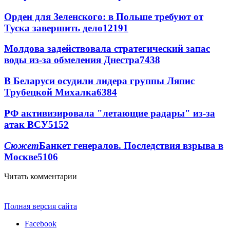
Орден для Зеленского: в Польше требуют от
Туска завершить дело
12191
Молдова задействовала стратегический запас
воды из-за обмеления Днестра
7438
В Беларуси осудили лидера группы Ляпис
Трубецкой Михалка
6384
РФ активизировала "летающие радары" из-за
атак ВСУ
5152
Сюжет
Банкет генералов. Последствия взрыва в
Москве
5106
Читать комментарии
Полная версия сайта
Facebook