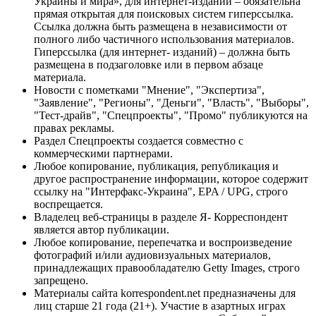
Украины и мира», для интернет-изданий – обязательна
прямая открытая для поисковых систем гиперссылка.
Ссылка должна быть размещена в независимости от
полного либо частичного использования материалов.
Гиперссылка (для интернет- изданий) – должна быть
размещена в подзаголовке или в первом абзаце
материала.
Новости с пометками "Мнение", "Экспертиза",
"Заявление", "Регионы", "Деньги", "Власть", "Выборы",
"Тест-драйв", "Спецпроекты", "Промо" публикуются на
правах рекламы.
Раздел Спецпроекты создается совместно с
коммерческими партнерами.
Любое копирование, публикация, републикация и
другое распространение информации, которое содержит
ссылку на "Интерфакс-Украина", EPA / UPG, строго
воспрещается.
Владелец веб-страницы в разделе Я- Корреспондент
является автор публикации.
Любое копирование, перепечатка и воспроизведение
фотографий и/или аудиовизуальных материалов,
принадлежащих правообладателю Getty Images, строго
запрещено.
Материалы сайта korrespondent.net предназначены для
лиц старше 21 года (21+). Участие в азартных играх