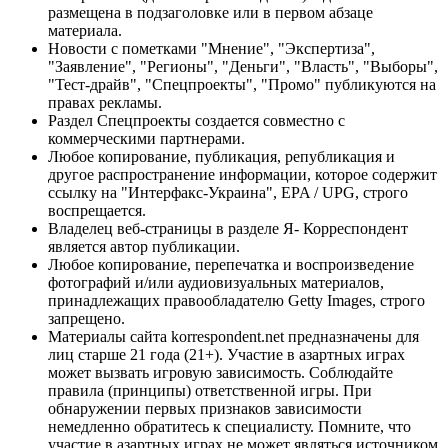
размещена в подзаголовке или в первом абзаце
материала.
Новости с пометками "Мнение", "Экспертиза",
"Заявление", "Регионы", "Деньги", "Власть", "Выборы",
"Тест-драйв", "Спецпроекты", "Промо" публикуются на
правах рекламы.
Раздел Спецпроекты создается совместно с
коммерческими партнерами.
Любое копирование, публикация, републикация и
другое распространение информации, которое содержит
ссылку на "Интерфакс-Украина", EPA / UPG, строго
воспрещается.
Владелец веб-страницы в разделе Я- Корреспондент
является автор публикации.
Любое копирование, перепечатка и воспроизведение
фотографий и/или аудиовизуальных материалов,
принадлежащих правообладателю Getty Images, строго
запрещено.
Материалы сайта korrespondent.net предназначены для
лиц старше 21 года (21+). Участие в азартных играх
может вызвать игровую зависимость. Соблюдайте
правила (принципы) ответственной игры. При
обнаружении первых признаков зависимости
немедленно обратитесь к специалисту. Помните, что
участие в азартных играх не может являться источником