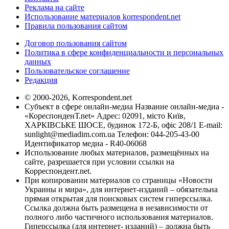
Реклама на сайте
Использование материалов korrespondent.net
Правила пользования сайтом
Договор пользования сайтом
Политика в сфере конфиденциальности и персональных
данных
Пользовательское соглашение
Редакция
© 2000-2026, Korrespondent.net
Субъект в сфере онлайн-медиа Название онлайн-медиа -
«КореспонденТ.net» Адрес: 02091, місто Київ,
ХАРКІВСЬКЕ ШОСЕ, будинок 172-Б, офіс 208/1 E-mail:
sunlight@mediadim.com.ua
Телефон: 044-205-43-00
Идентификатор медиа - R40-06068
Использование любых материалов, размещённых на
сайте, разрешается при условии ссылки на
Корреспондент.net.
При копировании материалов со страницы «Новости
Украины и мира», для интернет-изданий – обязательна
прямая открытая для поисковых систем гиперссылка.
Ссылка должна быть размещена в независимости от
полного либо частичного использования материалов.
Гиперссылка (для интернет- изданий) – должна быть