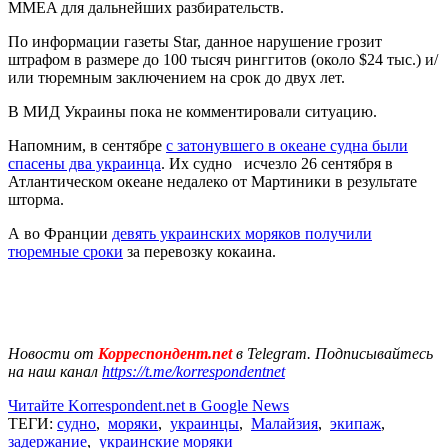
MMEA для дальнейших разбирательств.
По информации газеты Star, данное нарушение грозит
штрафом в размере до 100 тысяч ринггитов (около $24 тыс.) и/
или тюремным заключением на срок до двух лет.
В МИД Украины пока не комментировали ситуацию.
Напомним, в сентябре
с затонувшего в океане судна были
спасены два украинца
. Их судно исчезло 26 сентября в
Атлантическом океане недалеко от Мартиники в результате
шторма.
А во Франции
девять украинских моряков получили
тюремные сроки
за перевозку кокаина.
Новости от
Корреспондент.net
в Telegram. Подписывайтесь
на наш канал
https://t.me/korrespondentnet
Читайте Korrespondent.net в Google News
ТЕГИ:
судно
,
моряки
,
украинцы
,
Малайзия
,
экипаж
,
задержание
,
украинские моряки