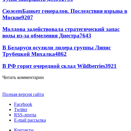
Сюжет
Банкет генералов. Последствия взрыва в
Москве
9207
Молдова задействовала стратегический запас
воды из-за обмеления Днестра
7643
В Беларуси осудили лидера группы Ляпис
Трубецкой Михалка
4862
В РФ горит очередной склад Wildberries
3921
Читать комментарии
Полная версия сайта
Facebook
Twitter
RSS-ленты
E-mail рассылка
Контакты