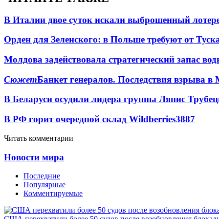
В Италии двое суток искали выброшенный лоте
Орден для Зеленского: в Польше требуют от Туск
Молдова задействовала стратегический запас вод
Сюжет
Банкет генералов. Последствия взрыва в 
В Беларуси осудили лидера группы Ляпис Трубе
В РФ горит очередной склад Wildberries
3887
Читать комментарии
Новости мира
Последние
Популярные
Комментируемые
США перехватили более 50 судов после возобновления блокад