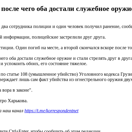
осле чего оба достали служебное оружие 
 два сотрудника полиции и один человек получил ранение, сообща
й информации, полицейские застрелили друг друга.
ции. Один погиб на месте, а второй скончался вскоре после тог
его оба достали служебное оружие и стали стрелять друг в друг
и успокоить обоих, его состояние тяжелое.
 по статье 108 (умышленное убийство) Уголовного кодекса Грузи
верждает лишь сам факт убийства из огнестрельного оружия дву
а вора в законе".
тро Харькова.
а наш канал
https://t.me/korrespondentnet
те Ctrl+Enter, чтобы сообщить об этом редакции.