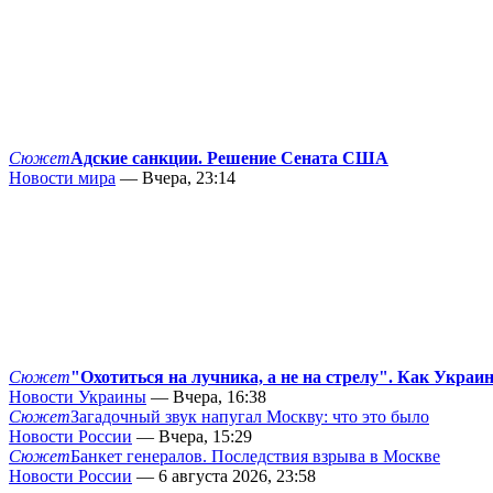
Сюжет
Адские санкции. Решение Сената США
Новости мира
— Вчера, 23:14
Сюжет
"Охотиться на лучника, а не на стрелу". Как Украи
Новости Украины
— Вчера, 16:38
Сюжет
Загадочный звук напугал Москву: что это было
Новости России
— Вчера, 15:29
Сюжет
Банкет генералов. Последствия взрыва в Москве
Новости России
— 6 августа 2026, 23:58