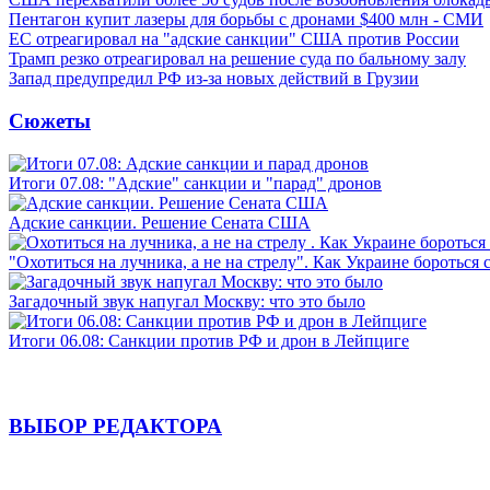
Пентагон купит лазеры для борьбы с дронами $400 млн - СМИ
ЕС отреагировал на "адские санкции" США против России
Трамп резко отреагировал на решение суда по бальному залу
Запад предупредил РФ из-за новых действий в Грузии
Сюжеты
Итоги 07.08: "Адские" санкции и "парад" дронов
Адские санкции. Решение Сената США
"Охотиться на лучника, а не на стрелу". Как Украине бороться 
Загадочный звук напугал Москву: что это было
Итоги 06.08: Санкции против РФ и дрон в Лейпциге
ВЫБОР РЕДАКТОРА