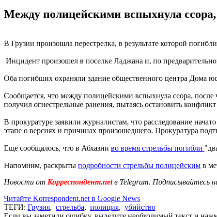
Между полицейскими вспыхнула ссора, п
В Грузии произошла перестрелка, в результате которой погибли
Инцидент произошел в поселке Ладжана и, по предварительно
Оба погибших охраняли здание общественного центра Дома юсти
Сообщается, что между полицейскими вспыхнула ссора, после ч
получил огнестрельные ранения, пытаясь остановить конфликт 
В прокуратуре заявили журналистам, что расследование начато
этапе о версиях и причинах произошедшего. Прокуратура подт
Еще сообщалось, что в Абхазии
во время стрельбы погибли
"дв
Напомним, раскрыты
подробности стрельбы полицейским
в ме
Новости от
Корреспондент.net
в Telegram. Подписывайтесь н
Читайте Korrespondent.net в Google News
ТЕГИ:
Грузия
,
стрельба
,
полиция
,
убийство
Если вы заметили ошибку, выделите необходимый текст и нажми