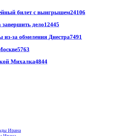
рейный билет с выигрышем
24106
а завершить дело
12445
ы из-за обмеления Днестра
7491
Москве
5763
цкой Михалка
4844
ы Ирана