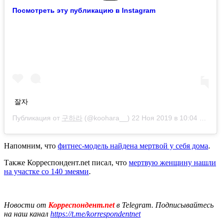
Посмотреть эту публикацию в Instagram
잘자
Публикация от
구하라
(@koohara__)
22 Ноя 2019 в 10:04 PST
Напомним, что
фитнес-модель найдена мертвой у себя дома
.
Также Корреспондент.net писал, что
мертвую женщину нашли
на участке со 140 змеями
.
Новости от
Корреспондент.net
в Telegram. Подписывайтесь
на наш канал
https://t.me/korrespondentnet