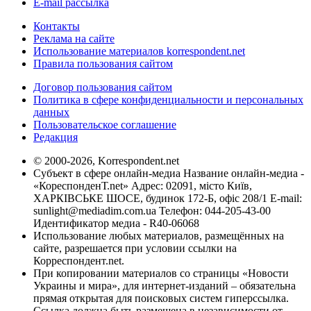
E-mail рассылка
Контакты
Реклама на сайте
Использование материалов korrespondent.net
Правила пользования сайтом
Договор пользования сайтом
Политика в сфере конфиденциальности и персональных
данных
Пользовательское соглашение
Редакция
© 2000-2026, Korrespondent.net
Субъект в сфере онлайн-медиа Название онлайн-медиа -
«КореспонденТ.net» Адрес: 02091, місто Київ,
ХАРКІВСЬКЕ ШОСЕ, будинок 172-Б, офіс 208/1 E-mail:
sunlight@mediadim.com.ua
Телефон: 044-205-43-00
Идентификатор медиа - R40-06068
Использование любых материалов, размещённых на
сайте, разрешается при условии ссылки на
Корреспондент.net.
При копировании материалов со страницы «Новости
Украины и мира», для интернет-изданий – обязательна
прямая открытая для поисковых систем гиперссылка.
Ссылка должна быть размещена в независимости от