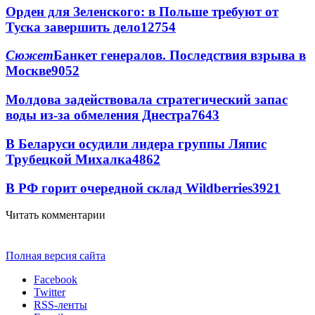
Орден для Зеленского: в Польше требуют от
Туска завершить дело
12754
Сюжет
Банкет генералов. Последствия взрыва в
Москве
9052
Молдова задействовала стратегический запас
воды из-за обмеления Днестра
7643
В Беларуси осудили лидера группы Ляпис
Трубецкой Михалка
4862
В РФ горит очередной склад Wildberries
3921
Читать комментарии
Полная версия сайта
Facebook
Twitter
RSS-ленты