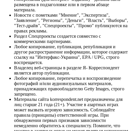
размещена в подзаголовке или в первом абзаце
материала.
Новости с пометками "Мнение", "Экспертиза",
"Заявление", "Регионы", "Деньги", "Власть", "Выборы",
"Тест-драйв", "Спецпроекты", "Промо" публикуются на
правах рекламы.
Раздел Спецпроекты создается совместно с
коммерческими партнерами.
Любое копирование, публикация, републикация и
другое распространение информации, которое содержит
ссылку на "Интерфакс-Украина", EPA / UPG, строго
воспрещается.
Владелец веб-страницы в разделе Я- Корреспондент
является автор публикации.
Любое копирование, перепечатка и воспроизведение
фотографий и/или аудиовизуальных материалов,
принадлежащих правообладателю Getty Images, строго
запрещено.
Материалы сайта korrespondent.net предназначены для
лиц старше 21 года (21+). Участие в азартных играх
может вызвать игровую зависимость. Соблюдайте
правила (принципы) ответственной игры. При
обнаружении первых признаков зависимости
немедленно обратитесь к специалисту. Помните, что
участие в азартных играх не может являться источником