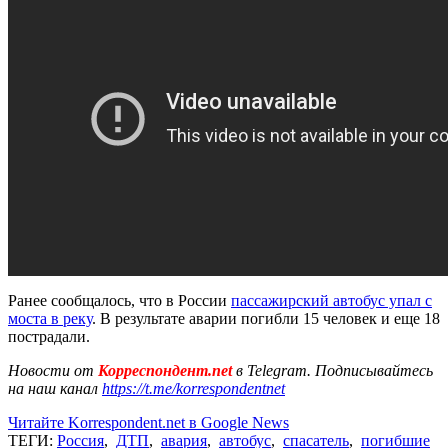
Ранее сообщалось, что в России
пассажирский автобус упал с
моста в реку
. В результате аварии погибли 15 человек и еще 18
пострадали.
Новости от
Корреспондент.net
в Telegram. Подписывайтесь
на наш канал
https://t.me/korrespondentnet
Читайте Korrespondent.net в Google News
ТЕГИ:
Россия
,
ДТП
,
авария
,
автобус
,
спасатель
,
погибшие