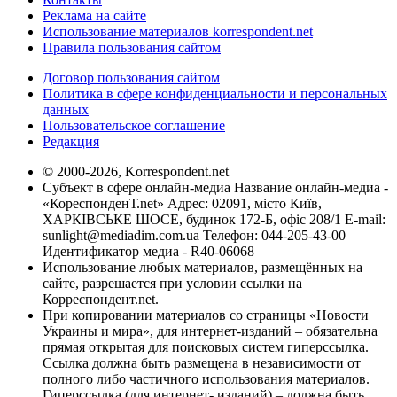
Реклама на сайте
Использование материалов korrespondent.net
Правила пользования сайтом
Договор пользования сайтом
Политика в сфере конфиденциальности и персональных
данных
Пользовательское соглашение
Редакция
© 2000-2026, Korrespondent.net
Субъект в сфере онлайн-медиа Название онлайн-медиа -
«КореспонденТ.net» Адрес: 02091, місто Київ,
ХАРКІВСЬКЕ ШОСЕ, будинок 172-Б, офіс 208/1 E-mail:
sunlight@mediadim.com.ua
Телефон: 044-205-43-00
Идентификатор медиа - R40-06068
Использование любых материалов, размещённых на
сайте, разрешается при условии ссылки на
Корреспондент.net.
При копировании материалов со страницы «Новости
Украины и мира», для интернет-изданий – обязательна
прямая открытая для поисковых систем гиперссылка.
Ссылка должна быть размещена в независимости от
полного либо частичного использования материалов.
Гиперссылка (для интернет- изданий) – должна быть