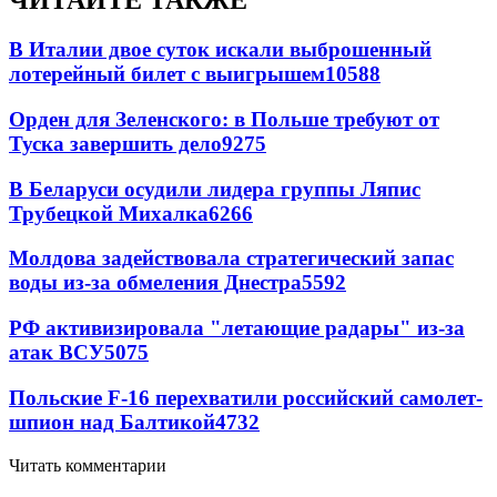
ЧИТАЙТЕ ТАКЖЕ
В Италии двое суток искали выброшенный
лотерейный билет с выигрышем
10588
Орден для Зеленского: в Польше требуют от
Туска завершить дело
9275
В Беларуси осудили лидера группы Ляпис
Трубецкой Михалка
6266
Молдова задействовала стратегический запас
воды из-за обмеления Днестра
5592
РФ активизировала "летающие радары" из-за
атак ВСУ
5075
Польские F-16 перехватили российский самолет-
шпион над Балтикой
4732
Читать комментарии