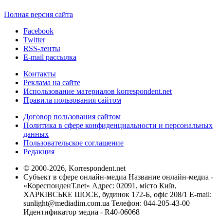
Полная версия сайта
Facebook
Twitter
RSS-ленты
E-mail рассылка
Контакты
Реклама на сайте
Использование материалов korrespondent.net
Правила пользования сайтом
Договор пользования сайтом
Политика в сфере конфиденциальности и персональных
данных
Пользовательское соглашение
Редакция
© 2000-2026, Korrespondent.net
Субъект в сфере онлайн-медиа Название онлайн-медиа -
«КореспонденТ.net» Адрес: 02091, місто Київ,
ХАРКІВСЬКЕ ШОСЕ, будинок 172-Б, офіс 208/1 E-mail:
sunlight@mediadim.com.ua
Телефон: 044-205-43-00
Идентификатор медиа - R40-06068