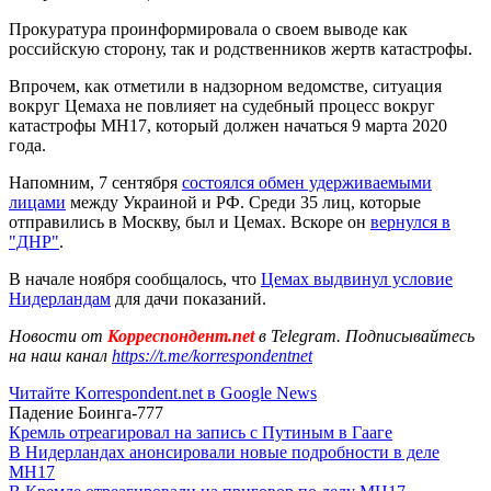
Прокуратура проинформировала о своем выводе как
российскую сторону, так и родственников жертв катастрофы.
Впрочем, как отметили в надзорном ведомстве, ситуация
вокруг Цемаха не повлияет на судебный процесс вокруг
катастрофы MH17, который должен начаться 9 марта 2020
года.
Напомним, 7 сентября
состоялся обмен удерживаемыми
лицами
между Украиной и РФ. Среди 35 лиц, которые
отправились в Москву, был и Цемах. Вскоре он
вернулся в
"ДНР"
.
В начале ноября сообщалось, что
Цемах выдвинул условие
Нидерландам
для дачи показаний.
Новости от
Корреспондент.net
в Telegram. Подписывайтесь
на наш канал
https://t.me/korrespondentnet
Читайте Korrespondent.net в Google News
Падение Боинга-777
Кремль отреагировал на запись с Путиным в Гааге
В Нидерландах анонсировали новые подробности в деле
MH17