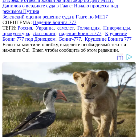
В Кремле отреагировали на приговор по делу МН17
Данилов о вердикте суда в Гааге: Начало процесса над
режимом Путина
Зеленский оценил решение суда в Гааге по MH17
СПЕЦТЕМА:
Падение Боинга-777
ТЕГИ:
Россия
,
Украина
,
самолет
,
Голландия
,
Нидерланды
,
прокуратура
,
сбит боинг
,
падение Боинга 777
,
Крушение
Боинг 777 под Донецком
,
Боинг-777
,
Крушение Боинга 777
Если вы заметили ошибку, выделите необходимый текст и
нажмите Ctrl+Enter, чтобы сообщить об этом редакции.