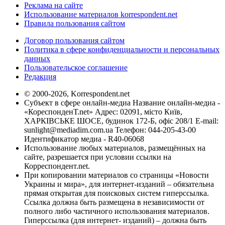
Реклама на сайте
Использование материалов korrespondent.net
Правила пользования сайтом
Договор пользования сайтом
Политика в сфере конфиденциальности и персональных
данных
Пользовательское соглашение
Редакция
© 2000-2026, Korrespondent.net
Субъект в сфере онлайн-медиа Название онлайн-медиа -
«КореспонденТ.net» Адрес: 02091, місто Київ,
ХАРКІВСЬКЕ ШОСЕ, будинок 172-Б, офіс 208/1 E-mail:
sunlight@mediadim.com.ua
Телефон: 044-205-43-00
Идентификатор медиа - R40-06068
Использование любых материалов, размещённых на
сайте, разрешается при условии ссылки на
Корреспондент.net.
При копировании материалов со страницы «Новости
Украины и мира», для интернет-изданий – обязательна
прямая открытая для поисковых систем гиперссылка.
Ссылка должна быть размещена в независимости от
полного либо частичного использования материалов.
Гиперссылка (для интернет- изданий) – должна быть