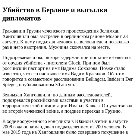
Убийство в Берлине и высылка
дипломатов
Гражданин Грузии чеченского происхождения Зелимхан
Хангошвили был застрелен в берлинском районе Моабит 23
августа. К нему подъехал человек на велосипеде и несколько
раз в него выстрелил. Мужчина скончался на месте.
Подозреваемый был вскоре задержан при попытке избавиться
от орудия убийства - пистолета Glock. При нем был
российский паспорт на имя Вадима Соколова. Позже стало
известно, что его настоящее имя Вадим Красиков. Об этом
говорится в совместном расследовании Bellingcat, Insider и Der
Spiegel, опубликованном 30 августа.
Зелимхан Хангошвили, по данным расследователей,
подозревался российскими властями в участии в
террористической организации Имарат Кавказ. Он участвовал
во второй чеченской войне, а позднее переехал в Грузию.
В ходе вооруженного конфликта в Южной Осетии в августе
2008 года он командовал подразделением из 200 человек. В
мае 2015 года на Хангошвили было совершено покушение в