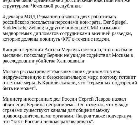
Берлине было организовано российскими властями или же
структурами Чеченской республики.
4 декабря МИД Германии объявило двух работников
российского посольства персонами нон-грата. Der Spiegel,
Suddeutsche Zeitung и другие немецкие СМИ называют
выдворяемых дипломатов сотрудниками внешней разведки,
которые должны покинуть ФРГ в течение недели.
Канцлер Германии Ангела Меркель пояснила, что они были
высланы, поскольку Берлин не увидел содействия Москвы в
расследовании убийства Хангошвили.
Москва рассматривает высылку своих дипломатов как
недружественную и безосновательную меру, поэтому готовит
ответные меры. В Кремле сказали, что "серьезных подозрений
быть не может".
Министр иностранных дел России Сергей Лавров назвал
обвинения Берлина неприемлемы. Он отметил, что между
странами существуют каналы для общения между
правоохранительными органами. Лавров также подчеркнул,
что "так с Россией нельзая разговаривать".