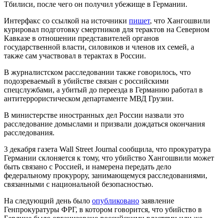
Тбилиси, после чего он получил убежище в Германии.
Интерфакс со ссылкой на источники
пишет
, что Хангошвили
курировал подготовку смертников для терактов на Северном
Кавказе в отношении представителей органов
государственной власти, силовиков и членов их семей, а
также сам участвовал в терактах в России.
В журналистском расследовании также говорилось, что
подозреваемый в убийстве связан с российскими
спецслужбами, а убитый до переезда в Германию работал в
антитеррористическом департаменте МВД Грузии.
В министерстве иностранных дел России назвали это
расследование домыслами и призвали дождаться окончания
расследования.
3 декабря газета Wall Street Journal сообщила, что прокуратура
Германии склоняется к тому, что убийство Хангошвили может
быть связано с Россией, и намерена передать дело
федеральному прокурору, занимающемуся расследованиями,
связанными с национальной безопасностью.
На следующий день было
опубликовано
заявление
Генпрокуратуры ФРГ, в котором говорится, что убийство в