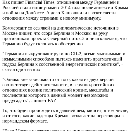
Как пишет Financial Times, отношения между Германией и
Россией стали натянутыми с 2014 года после аннексии Крыма
и война на Донбассе. А дело Хангошвили грозит свести
отношения между странами к новому минимуму.
Коммерсант со ссылкой на дипломатические источники в
Москве пишет, что ссора Берлина и Москвы на руку
противникам проекта Северный поток-2 и не исключают, что
Германию будут склонять к обострению.
"Германии выкручивают руки по СП-2, всеми мыслимыми и
немыслимыми способами пытаясь изменить прагматичный
подход Берлина к собственной энергетической политике", -
сказал один из них.
"Однако вне зависимости от того, какая из двух версий
соответствует действительности, в германо-российских
отношениях возник политический кризис, масштабы и
последствия которого в данный момент невозможно
предугадать", - пишет FAZ.
То, что будет происходить в дальнейшем, зависит, в том числе,
и от того, какие надежды Кремль возлагает на переговоры в
нормандском формате.
"Если Москва надеется извлечь из них существенную выгоду,