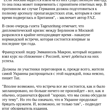
то она пока может повременить с принятием ответных мер. В
противном же случае Германия должна подготовиться к
полному арсеналу пропагандистских атак, которым в свое
время подверглась и Британия", - заключает автор FAZ.
В свою очередь газета Tageszeitung отмечает, что
дипломатический кризис между Берлином и Москвой
разразился в крайне неподходящее время - накануне
нормандской встречи, которая состоится впервые за
последние три года.
Французский лидер Эмманюэль Макрон, который недавно
взял курс на сближение с Россией, хочет добиться на них
успеха.
Должны ли участники переговоров и, прежде всего, жители
самой Украины распрощаться с этой надеждой, пока неясно,
пишет Taz.
"Вполне возможно, что встреча все же состоится, как и было
запланировано, но больше ничего не произойдет - все, как и
обычно, ограничатся фразой "хорошо, что мы снова обсудили
эту тему". Но это бы означало, что в Украине продолжат
бряцать оружием. И, возможно, не только там", - подводит
итог обозреватель издания.