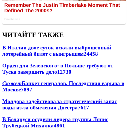
ЧИТАЙТЕ ТАКЖЕ
В Италии двое суток искали выброшенный
лотерейный билет с выигрышем
24458
Орден для Зеленского: в Польше требуют от
Туска завершить дело
12730
Сюжет
Банкет генералов. Последствия взрыва в
Москве
7897
Молдова задействовала стратегический запас
воды из-за обмеления Днестра
7617
В Беларуси осудили лидера группы Ляпис
Трубецкой Михалка
4861