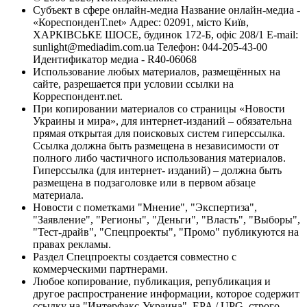
Субъект в сфере онлайн-медиа Название онлайн-медиа -
«КореспонденТ.net» Адрес: 02091, місто Київ,
ХАРКІВСЬКЕ ШОСЕ, будинок 172-Б, офіс 208/1 E-mail:
sunlight@mediadim.com.ua
Телефон: 044-205-43-00
Идентификатор медиа - R40-06068
Использование любых материалов, размещённых на
сайте, разрешается при условии ссылки на
Корреспондент.net.
При копировании материалов со страницы «Новости
Украины и мира», для интернет-изданий – обязательна
прямая открытая для поисковых систем гиперссылка.
Ссылка должна быть размещена в независимости от
полного либо частичного использования материалов.
Гиперссылка (для интернет- изданий) – должна быть
размещена в подзаголовке или в первом абзаце
материала.
Новости с пометками "Мнение", "Экспертиза",
"Заявление", "Регионы", "Деньги", "Власть", "Выборы",
"Тест-драйв", "Спецпроекты", "Промо" публикуются на
правах рекламы.
Раздел Спецпроекты создается совместно с
коммерческими партнерами.
Любое копирование, публикация, републикация и
другое распространение информации, которое содержит
ссылку на "Интерфакс-Украина", EPA / UPG, строго