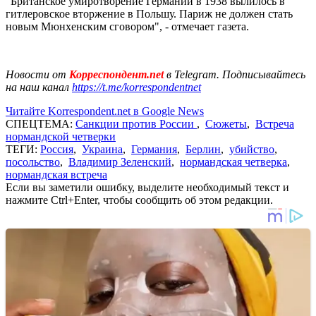
"Британское умиротворение Германии в 1938 вылилось в
гитлеровское вторжение в Польшу. Париж не должен стать
новым Мюнхенским сговором", - отмечает газета.
Новости от
Корреспондент.net
в Telegram. Подписывайтесь
на наш канал
https://t.me/korrespondentnet
Читайте Korrespondent.net в Google News
СПЕЦТЕМА:
Санкции против России
,
Сюжеты
,
Встреча
нормандской четверки
ТЕГИ:
Россия
,
Украина
,
Германия
,
Берлин
,
убийство
,
посольство
,
Владимир Зеленский
,
нормандская четверка
,
нормандская встреча
Если вы заметили ошибку, выделите необходимый текст и
нажмите Ctrl+Enter, чтобы сообщить об этом редакции.