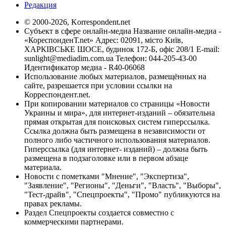
Редакция
© 2000-2026, Korrespondent.net
Субъект в сфере онлайн-медиа Название онлайн-медиа -
«КореспонденТ.net» Адрес: 02091, місто Київ,
ХАРКІВСЬКЕ ШОСЕ, будинок 172-Б, офіс 208/1 E-mail:
sunlight@mediadim.com.ua
Телефон: 044-205-43-00
Идентификатор медиа - R40-06068
Использование любых материалов, размещённых на
сайте, разрешается при условии ссылки на
Корреспондент.net.
При копировании материалов со страницы «Новости
Украины и мира», для интернет-изданий – обязательна
прямая открытая для поисковых систем гиперссылка.
Ссылка должна быть размещена в независимости от
полного либо частичного использования материалов.
Гиперссылка (для интернет- изданий) – должна быть
размещена в подзаголовке или в первом абзаце
материала.
Новости с пометками "Мнение", "Экспертиза",
"Заявление", "Регионы", "Деньги", "Власть", "Выборы",
"Тест-драйв", "Спецпроекты", "Промо" публикуются на
правах рекламы.
Раздел Спецпроекты создается совместно с
коммерческими партнерами.