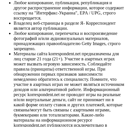
Любое копирование, публикация, републикация и
другое распространение информации, которое содержит
ссылку на "Интерфакс-Украина", EPA / UPG, строго
воспрещается.
Владелец веб-страницы в разделе Я- Корреспондент
является автор публикации.
Любое копирование, перепечатка и воспроизведение
фотографий и/или аудиовизуальных материалов,
принадлежащих правообладателю Getty Images, строго
запрещено.
Материалы сайта korrespondent.net предназначены для
лиц старше 21 года (21+). Участие в азартных играх
может вызвать игровую зависимость. Соблюдайте
правила (принципы) ответственной игры. При
обнаружении первых признаков зависимости
немедленно обратитесь к специалисту. Помните, что
участие в азартных играх не может являться источником
доходов или альтернативой работе. Информационный
ресурс korrespondent.net не проводит игры на реальные
и/или виртуальные деньги, сайт не принимает ни в
какой форме оплату ставок и других платежей, которые
связаны/могут быть связаны с азартными играми,
букмекерами или тотализаторами. Какие-либо
материалы на информационном ресурсе
korrespondent.net публикуются исключительно в