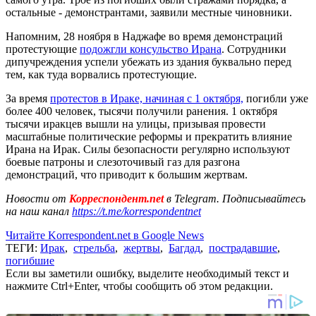
остальные - демонстрантами, заявили местные чиновники.
Напомним, 28 ноября в Наджафе во время демонстраций
протестующие
подожгли консульство Ирана
. Сотрудники
дипучреждения успели убежать из здания буквально перед
тем, как туда ворвались протестующие.
За время
протестов в Ираке, начиная с 1 октября,
погибли уже
более 400 человек, тысячи получили ранения. 1 октября
тысячи иракцев вышли на улицы, призывая провести
масштабные политические реформы и прекратить влияние
Ирана на Ирак. Силы безопасности регулярно используют
боевые патроны и слезоточивый газ для разгона
демонстраций, что приводит к большим жертвам.
Новости от
Корреспондент.net
в Telegram. Подписывайтесь
на наш канал
https://t.me/korrespondentnet
Читайте Korrespondent.net в Google News
ТЕГИ:
Ирак
,
стрельба
,
жертвы
,
Багдад
,
пострадавшие
,
погибшие
Если вы заметили ошибку, выделите необходимый текст и
нажмите Ctrl+Enter, чтобы сообщить об этом редакции.