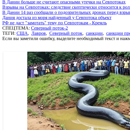
В Дании больше не считают опасными утечки на Севпотоках
Взрывы на Севпотоках: следствие скептически относится к ро
В Дании 14 раз сообщали о подозрительных дронах перед взр
Дания достала из моря найденный у Севпотока объект
РФ не даст "замотать" тему по Севпотокам - Кремль
СПЕЦТЕМА:
Северный поток-2
ТЕГИ:
США
,
Лавров
,
Северный поток
,
санкции
,
санкции пр
Если вы заметили ошибку, выделите необходимый текст и нажми