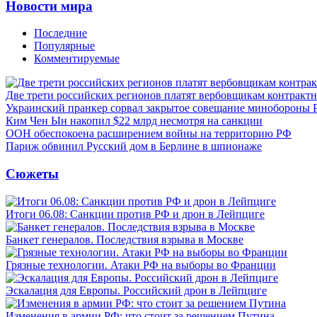
Новости мира
Последние
Популярные
Комментируемые
Две трети российских регионов платят вербовщикам контракт
Украинский пранкер сорвал закрытое совещание минобороны
Ким Чен Ын накопил $22 млрд несмотря на санкции
ООН обеспокоена расширением войны на территорию РФ
Париж обвинил Русский дом в Берлине в шпионаже
Сюжеты
Итоги 06.08: Санкции против РФ и дрон в Лейпциге
Банкет генералов. Последствия взрыва в Москве
Грязные технологии. Атаки РФ на выборы во Франции
Эскалация для Европы. Российский дрон в Лейпциге
Изменения в армии РФ: что стоит за решением Путина