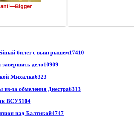
рейный билет с выигрышем
17410
а завершить дело
10909
цкой Михалка
6323
ы из-за обмеления Днестра
6313
так ВСУ
5104
шпион над Балтикой
4747