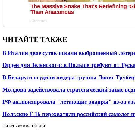
ЧИТАЙТЕ ТАКЖЕ
В Италии двое суток искали выброшенный лоте
Орден для Зеленского: в Польше требуют от Туск
В Беларуси осудили лидера группы Ляпис Трубе
Молдова задействовала стратегический запас вод
РФ активизировала "летающие радары" из-за а
Польские F-16 перехватили российский самолет-
Читать комментарии