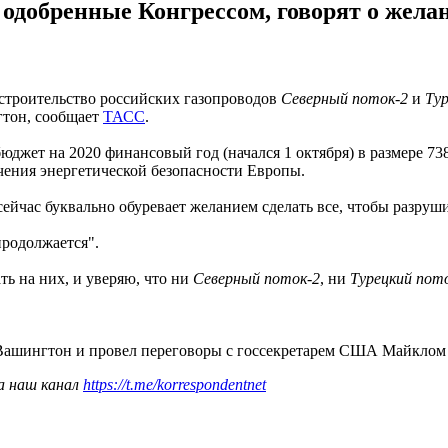
 одобренные Конгрессом, говорят о жел
 строительство российских газопроводов
Северный поток-2
и
Ту
гтон, сообщает
ТАСС
.
джет на 2020 финансовый год (начался 1 октября) в размере 7
чения энергетической безопасности Европы.
сейчас буквально обуревает желанием сделать все, чтобы разру
продолжается".
ть на них, и уверяю, что ни
Северный поток-2
, ни
Турецкий пот
 Вашингтон и провел переговоры с госсекретарем США Майклом
а наш канал
https://t.me/korrespondentnet