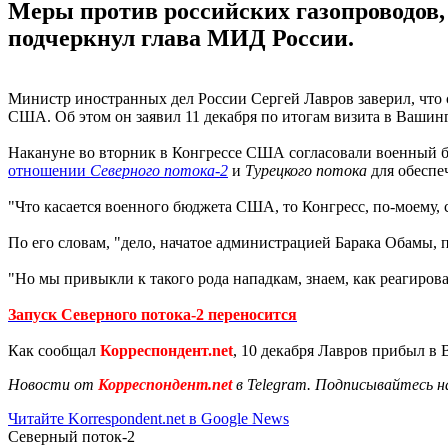
Меры против российских газопроводов,
подчеркнул глава МИД России.
Министр иностранных дел России Сергей Лавров заверил, что
США. Об этом он заявил 11 декабря по итогам визита в Вашин
Накануне во вторник в Конгрессе США согласовали военный бю
отношении
Северного потока-2
и
Турецкого потока
для обеспе
"Что касается военного бюджета США, то Конгресс, по-моему, 
По его словам, "дело, начатое администрацией Барака Обамы, 
"Но мы привыкли к такого рода нападкам, знаем, как реагирова
Запуск Северного потока-2 переносится
Как сообщал
Корреспондент.net
, 10 декабря Лавров прибыл в
Новости от
Корреспондент.net
в Telegram. Подписывайтесь н
Читайте Korrespondent.net в Google News
Северный поток-2