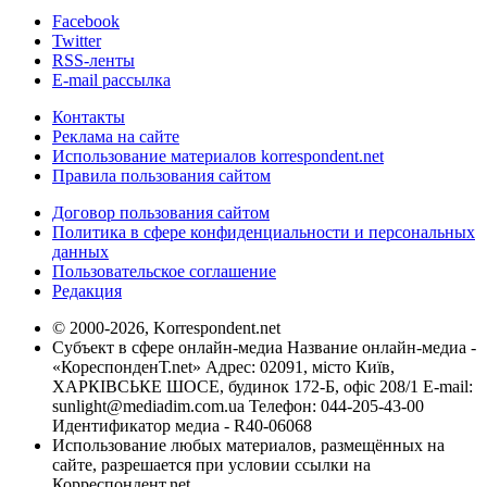
Facebook
Twitter
RSS-ленты
E-mail рассылка
Контакты
Реклама на сайте
Использование материалов korrespondent.net
Правила пользования сайтом
Договор пользования сайтом
Политика в сфере конфиденциальности и персональных
данных
Пользовательское соглашение
Редакция
© 2000-2026, Korrespondent.net
Субъект в сфере онлайн-медиа Название онлайн-медиа -
«КореспонденТ.net» Адрес: 02091, місто Київ,
ХАРКІВСЬКЕ ШОСЕ, будинок 172-Б, офіс 208/1 E-mail:
sunlight@mediadim.com.ua
Телефон: 044-205-43-00
Идентификатор медиа - R40-06068
Использование любых материалов, размещённых на
сайте, разрешается при условии ссылки на
Корреспондент.net.