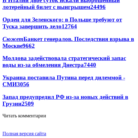
В Италии двое суток искали выброшенный
лотерейный билет с выигрышем
24496
Орден для Зеленского: в Польше требуют от
Туска завершить дело
12764
Сюжет
Банкет генералов. Последствия взрыва в
Москве
9662
Молдова задействовала стратегический запас
воды из-за обмеления Днестра
7440
Украина поставила Путина перед дилеммой -
СМИ
3056
Запад предупредил РФ из-за новых действий в
Грузии
2509
Читать комментарии
Полная версия сайта