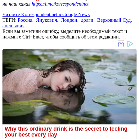
на наш канал
https://t.me/korrespondentnet
Читайте Korrespondent.net в Google News
ТЕГИ:
Россия
,
Янукович
,
Лондон
,
долги
,
Верховный Суд
,
апелляция
Если вы заметили ошибку, выделите необходимый текст и
нажмите Ctrl+Enter, чтобы сообщить об этом редакции.