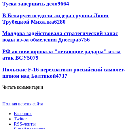
Туска завершить дело
9664
В Беларуси осудили лидера группы Ляпис
Трубецкой Михалка
6280
Молдова задействовала стратегический запас
воды из-за обмеления Днестра
5756
РФ активизировала "летающие радары" из-за
атак ВСУ
5079
Польские F-16 перехватили российский самолет-
шпион над Балтикой
4737
Читать комментарии
Полная версия сайта
Facebook
Twitter
RSS-ленты