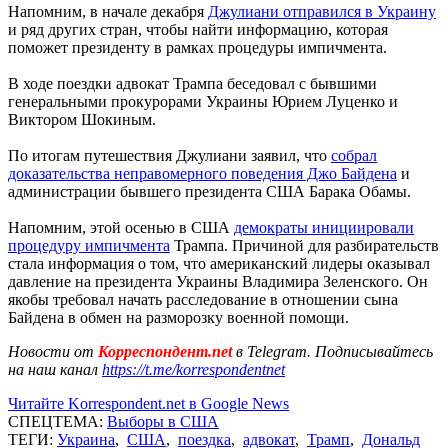
Напомним, в начале декабря
Джулиани отправился в Украину
и ряд других стран, чтобы найти информацию, которая
поможет президенту в рамках процедуры импичмента.
В ходе поездки адвокат Трампа беседовал с бывшими
генеральными прокурорами Украины Юрием Луценко и
Виктором Шокиным.
По итогам путешествия Джулиани заявил, что
собрал
доказательства неправомерного поведения Джо Байдена
и
администрации бывшего президента США Барака Обамы.
Напомним, этой осенью в США
демократы инициировали
процедуру импичмента
Трампа. Причиной для разбирательств
стала информация о том, что американский лидеры оказывал
давление на президента Украины Владимира Зеленского. Он
якобы требовал начать расследование в отношении сына
Байдена в обмен на разморозку военной помощи.
Новости от
Корреспондент.net
в Telegram. Подписывайтесь
на наш канал
https://t.me/korrespondentnet
Читайте Korrespondent.net в Google News
СПЕЦТЕМА:
Выборы в США
ТЕГИ:
Украина
,
США
,
поездка
,
адвокат
,
Трамп
,
Дональд