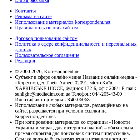
E-mail рассылка
Контакты
Реклама на сайте
Использование материалов korrespondent.net
Правила пользования сайтом
Договор пользования сайтом
Политика в сфере конфиденциальности и персональных
данных
Пользовательское соглашение
Редакция
© 2000-2026, Korrespondent.net
Субъект в сфере онлайн-медиа Название онлайн-медиа -
«КореспонденТ.net» Адрес: 02091, місто Київ,
ХАРКІВСЬКЕ ШОСЕ, будинок 172-Б, офіс 208/1 E-mail:
sunlight@mediadim.com.ua
Телефон: 044-205-43-00
Идентификатор медиа - R40-06068
Использование любых материалов, размещённых на
сайте, разрешается при условии ссылки на
Корреспондент.net.
При копировании материалов со страницы «Новости
Украины и мира», для интернет-изданий – обязательна
прямая открытая для поисковых систем гиперссылка.
Ссылка должна быть размещена в независимости от