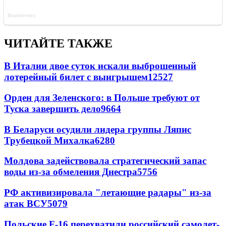
ЧИТАЙТЕ ТАКЖЕ
В Италии двое суток искали выброшенный
лотерейный билет с выигрышем
12527
Орден для Зеленского: в Польше требуют от
Туска завершить дело
9664
В Беларуси осудили лидера группы Ляпис
Трубецкой Михалка
6280
Молдова задействовала стратегический запас
воды из-за обмеления Днестра
5756
РФ активизировала "летающие радары" из-за
атак ВСУ
5079
Польские F-16 перехватили российский самолет-