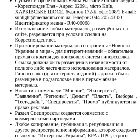
Субъект в сфере онлайн-медиа Название онлайн-медиа -
«КореспонденТ.net» Адрес: 02091, місто Київ,
ХАРКІВСЬКЕ ШОСЕ, будинок 172-Б, офіс 208/1 E-mail:
sunlight@mediadim.com.ua
Телефон: 044-205-43-00
Идентификатор медиа - R40-06068
Использование любых материалов, размещённых на
сайте, разрешается при условии ссылки на
Корреспондент.net.
При копировании материалов со страницы «Новости
Украины и мира», для интернет-изданий – обязательна
прямая открытая для поисковых систем гиперссылка.
Ссылка должна быть размещена в независимости от
полного либо частичного использования материалов.
Гиперссылка (для интернет- изданий) – должна быть
размещена в подзаголовке или в первом абзаце
материала.
Новости с пометками "Мнение", "Экспертиза",
"Заявление", "Регионы", "Деньги", "Власть", "Выборы",
"Тест-драйв", "Спецпроекты", "Промо" публикуются на
правах рекламы.
Раздел Спецпроекты создается совместно с
коммерческими партнерами.
Любое копирование, публикация, републикация и
другое распространение информации, которое содержит
ссылку на "Интерфакс-Украина", EPA / UPG, строго