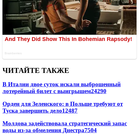
ЧИТАЙТЕ ТАКЖЕ
В Италии двое суток искали выброшенный
лотерейный билет с выигрышем
24290
Орден для Зеленского: в Польше требуют от
Туска завершить дело
12487
Молдова задействовала стратегический запас
воды из-за обмеления Днестра
7504