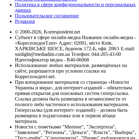
Политика в сфере конфиденциальности и персональных
данных
Пользовательское соглашение
Редакция
© 2000-2026, Korrespondent.net
Субъект в сфере онлайн-медиа Название онлайн-медиа -
«КореспонденТ.net» Адрес: 02091, місто Київ,
ХАРКІВСЬКЕ ШОСЕ, будинок 172-Б, офіс 208/1 E-mail:
sunlight@mediadim.com.ua
Телефон: 044-205-43-00
Идентификатор медиа - R40-06068
Использование любых материалов, размещённых на
сайте, разрешается при условии ссылки на
Корреспондент.net.
При копировании материалов со страницы «Новости
Украины и мира», для интернет-изданий – обязательна
прямая открытая для поисковых систем гиперссылка.
Ссылка должна быть размещена в независимости от
полного либо частичного использования материалов.
Гиперссылка (для интернет- изданий) – должна быть
размещена в подзаголовке или в первом абзаце
материала.
Новости с пометками "Мнение", "Экспертиза",
"Заявление", "Регионы", "Деньги", "Власть", "Выборы",
"Тест-драйв", "Спецпроекты", "Промо" публикуются на