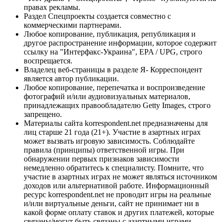
правах рекламы.
Раздел Спецпроекты создается совместно с
коммерческими партнерами.
Любое копирование, публикация, републикация и
другое распространение информации, которое содержит
ссылку на "Интерфакс-Украина", EPA / UPG, строго
воспрещается.
Владелец веб-страницы в разделе Я- Корреспондент
является автор публикации.
Любое копирование, перепечатка и воспроизведение
фотографий и/или аудиовизуальных материалов,
принадлежащих правообладателю Getty Images, строго
запрещено.
Материалы сайта korrespondent.net предназначены для
лиц старше 21 года (21+). Участие в азартных играх
может вызвать игровую зависимость. Соблюдайте
правила (принципы) ответственной игры. При
обнаружении первых признаков зависимости
немедленно обратитесь к специалисту. Помните, что
участие в азартных играх не может являться источником
доходов или альтернативой работе. Информационный
ресурс korrespondent.net не проводит игры на реальные
и/или виртуальные деньги, сайт не принимает ни в
какой форме оплату ставок и других платежей, которые
связаны/могут быть связаны с азартными играми,