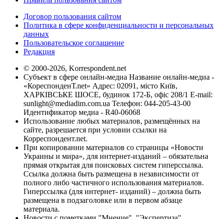
Договор пользования сайтом
Политика в сфере конфиденциальности и персональных
данных
Пользовательское соглашение
Редакция
© 2000-2026, Korrespondent.net
Субъект в сфере онлайн-медиа Название онлайн-медиа -
«КореспонденТ.net» Адрес: 02091, місто Київ,
ХАРКІВСЬКЕ ШОСЕ, будинок 172-Б, офіс 208/1 E-mail:
sunlight@mediadim.com.ua
Телефон: 044-205-43-00
Идентификатор медиа - R40-06068
Использование любых материалов, размещённых на
сайте, разрешается при условии ссылки на
Корреспондент.net.
При копировании материалов со страницы «Новости
Украины и мира», для интернет-изданий – обязательна
прямая открытая для поисковых систем гиперссылка.
Ссылка должна быть размещена в независимости от
полного либо частичного использования материалов.
Гиперссылка (для интернет- изданий) – должна быть
размещена в подзаголовке или в первом абзаце
материала.
Новости с пометками "Мнение", "Экспертиза",