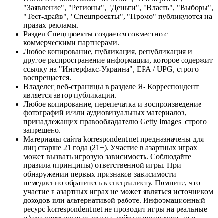
"Заявление", "Регионы", "Деньги", "Власть", "Выборы",
"Тест-драйв", "Спецпроекты", "Промо" публикуются на
правах рекламы.
Раздел Спецпроекты создается совместно с
коммерческими партнерами.
Любое копирование, публикация, републикация и
другое распространение информации, которое содержит
ссылку на "Интерфакс-Украина", EPA / UPG, строго
воспрещается.
Владелец веб-страницы в разделе Я- Корреспондент
является автор публикации.
Любое копирование, перепечатка и воспроизведение
фотографий и/или аудиовизуальных материалов,
принадлежащих правообладателю Getty Images, строго
запрещено.
Материалы сайта korrespondent.net предназначены для
лиц старше 21 года (21+). Участие в азартных играх
может вызвать игровую зависимость. Соблюдайте
правила (принципы) ответственной игры. При
обнаружении первых признаков зависимости
немедленно обратитесь к специалисту. Помните, что
участие в азартных играх не может являться источником
доходов или альтернативой работе. Информационный
ресурс korrespondent.net не проводит игры на реальные
и/или виртуальные деньги, сайт не принимает ни в