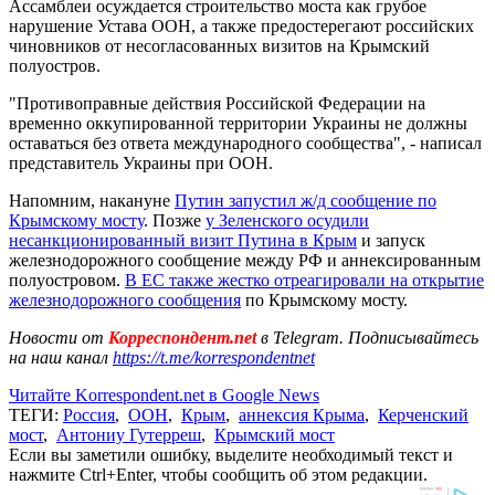
Ассамблеи осуждается строительство моста как грубое
нарушение Устава ООН, а также предостерегают российских
чиновников от несогласованных визитов на Крымский
полуостров.
"Противоправные действия Российской Федерации на
временно оккупированной территории Украины не должны
оставаться без ответа международного сообщества", - написал
представитель Украины при ООН.
Напомним, накануне
Путин запустил ж/д сообщение по
Крымскому мосту
. Позже
у Зеленского осудили
несанкционированный визит Путина в Крым
и запуск
железнодорожного сообщение между РФ и аннексированным
полуостровом.
В ЕС также жестко отреагировали на открытие
железнодорожного сообщения
по Крымскому мосту.
Новости от
Корреспондент.net
в Telegram. Подписывайтесь
на наш канал
https://t.me/korrespondentnet
Читайте Korrespondent.net в Google News
ТЕГИ:
Россия
,
ООН
,
Крым
,
аннексия Крыма
,
Керченский
мост
,
Антониу Гутерреш
,
Крымский мост
Если вы заметили ошибку, выделите необходимый текст и
нажмите Ctrl+Enter, чтобы сообщить об этом редакции.