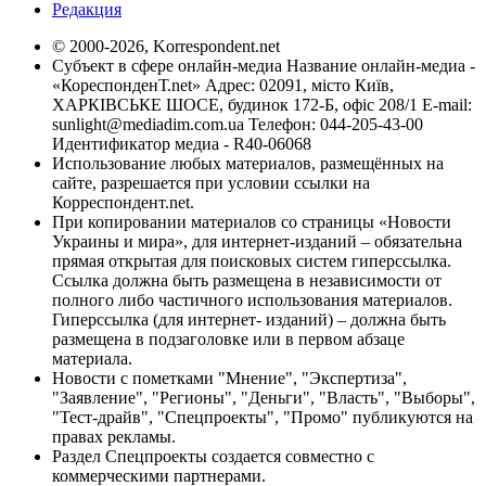
Редакция
© 2000-2026, Korrespondent.net
Субъект в сфере онлайн-медиа Название онлайн-медиа -
«КореспонденТ.net» Адрес: 02091, місто Київ,
ХАРКІВСЬКЕ ШОСЕ, будинок 172-Б, офіс 208/1 E-mail:
sunlight@mediadim.com.ua
Телефон: 044-205-43-00
Идентификатор медиа - R40-06068
Использование любых материалов, размещённых на
сайте, разрешается при условии ссылки на
Корреспондент.net.
При копировании материалов со страницы «Новости
Украины и мира», для интернет-изданий – обязательна
прямая открытая для поисковых систем гиперссылка.
Ссылка должна быть размещена в независимости от
полного либо частичного использования материалов.
Гиперссылка (для интернет- изданий) – должна быть
размещена в подзаголовке или в первом абзаце
материала.
Новости с пометками "Мнение", "Экспертиза",
"Заявление", "Регионы", "Деньги", "Власть", "Выборы",
"Тест-драйв", "Спецпроекты", "Промо" публикуются на
правах рекламы.
Раздел Спецпроекты создается совместно с
коммерческими партнерами.