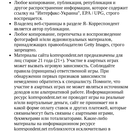
Любое копирование, публикация, републикация и
другое распространение информации, которое содержит
ссылку на "Интерфакс-Украина", EPA / UPG, строго
воспрещается.
Владелец веб-страницы в разделе Я- Корреспондент
является автор публикации.
Любое копирование, перепечатка и воспроизведение
фотографий и/или аудиовизуальных материалов,
принадлежащих правообладателю Getty Images, строго
запрещено.
Материалы сайта korrespondent.net предназначены для
лиц старше 21 года (21+). Участие в азартных играх
может вызвать игровую зависимость. Соблюдайте
правила (принципы) ответственной игры. При
обнаружении первых признаков зависимости
немедленно обратитесь к специалисту. Помните, что
участие в азартных играх не может являться источником
доходов или альтернативой работе. Информационный
ресурс korrespondent.net не проводит игры на реальные
и/или виртуальные деньги, сайт не принимает ни в
какой форме оплату ставок и других платежей, которые
связаны/могут быть связаны с азартными играми,
букмекерами или тотализаторами. Какие-либо
материалы на информационном ресурсе
korrespondent.net публикуются исключительно в