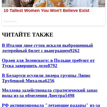
ЧИТАЙТЕ ТАКЖЕ
В Италии двое суток искали выброшенный
лотерейный билет с выигрышем
9262
Орден для Зеленского: в Польше требуют от
Туска завершить дело
8792
В Беларуси осудили лидера группы Ляпис
Трубецкой Михалка
6256
Молдова задействовала стратегический запас
воды из-за обмеления Днестра
5498
РФ активизировала "летающие радары" из-за