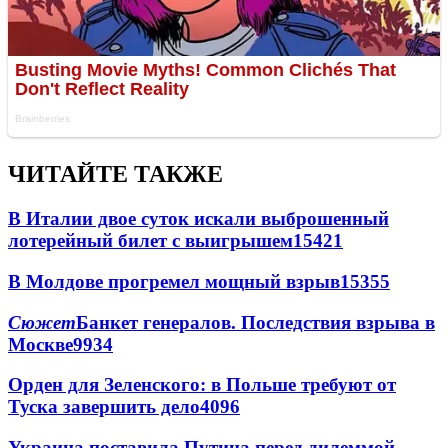
ЧИТАЙТЕ ТАКЖЕ
В Италии двое суток искали выброшенный
лотерейный билет с выигрышем
15421
В Молдове прогремел мощный взрыв
15355
Сюжет
Банкет генералов. Последствия взрыва в
Москве
9934
Орден для Зеленского: в Польше требуют от
Туска завершить дело
4096
Украина поставила Путина перед дилеммой -