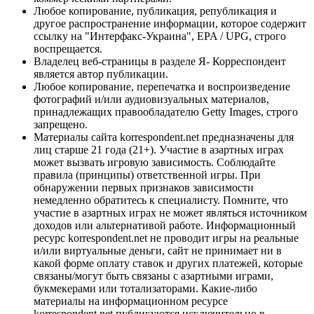
Любое копирование, публикация, републикация и
другое распространение информации, которое содержит
ссылку на "Интерфакс-Украина", EPA / UPG, строго
воспрещается.
Владелец веб-страницы в разделе Я- Корреспондент
является автор публикации.
Любое копирование, перепечатка и воспроизведение
фотографий и/или аудиовизуальных материалов,
принадлежащих правообладателю Getty Images, строго
запрещено.
Материалы сайта korrespondent.net предназначены для
лиц старше 21 года (21+). Участие в азартных играх
может вызвать игровую зависимость. Соблюдайте
правила (принципы) ответственной игры. При
обнаружении первых признаков зависимости
немедленно обратитесь к специалисту. Помните, что
участие в азартных играх не может являться источником
доходов или альтернативой работе. Информационный
ресурс korrespondent.net не проводит игры на реальные
и/или виртуальные деньги, сайт не принимает ни в
какой форме оплату ставок и других платежей, которые
связаны/могут быть связаны с азартными играми,
букмекерами или тотализаторами. Какие-либо
материалы на информационном ресурсе
korrespondent.net публикуются исключительно в