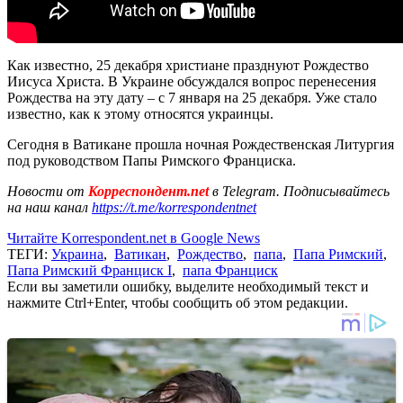
Как известно, 25 декабря христиане празднуют Рождество
Иисуса Христа. В Украине обсуждался вопрос перенесения
Рождества на эту дату – с 7 января на 25 декабря. Уже стало
известно, как к этому относятся украинцы.
Сегодня в Ватикане прошла ночная Рождественская Литургия
под руководством Папы Римского Франциска.
Новости от
Корреспондент.net
в Telegram. Подписывайтесь
на наш канал
https://t.me/korrespondentnet
Читайте Korrespondent.net в Google News
ТЕГИ:
Украина
,
Ватикан
,
Рождество
,
папа
,
Папа Римский
,
Папа Римский Франциск I
,
папа Франциск
Если вы заметили ошибку, выделите необходимый текст и
нажмите Ctrl+Enter, чтобы сообщить об этом редакции.