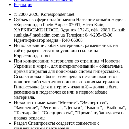
Редакция
© 2000-2026, Korrespondent.net
Субъект в сфере онлайн-медиа Название онлайн-медиа -
«КореспонденТ.net» Адрес: 02091, місто Київ,
ХАРКІВСЬКЕ ШОСЕ, будинок 172-Б, офіс 208/1 E-mail:
sunlight@mediadim.com.ua
Телефон: 044-205-43-00
Идентификатор медиа - R40-06068
Использование любых материалов, размещённых на
сайте, разрешается при условии ссылки на
Корреспондент.net.
При копировании материалов со страницы «Новости
Украины и мира», для интернет-изданий – обязательна
прямая открытая для поисковых систем гиперссылка.
Ссылка должна быть размещена в независимости от
полного либо частичного использования материалов.
Гиперссылка (для интернет- изданий) – должна быть
размещена в подзаголовке или в первом абзаце
материала.
Новости с пометками "Мнение", "Экспертиза",
"Заявление", "Регионы", "Деньги", "Власть", "Выборы",
"Тест-драйв", "Спецпроекты", "Промо" публикуются на
правах рекламы.
Раздел Спецпроекты создается совместно с
коммерческими партнерами.