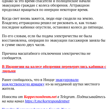
однако за это время спасатели и полицейские начали
эвакуацию граждан с колеса обозрения. Аттракцион
продолжал вращаться по инерции некоторое время.
Когда свет вновь зажегся, люди еще сходили на землю.
Владелец аттракциона решил не рисковать и, как только
последние кабинки опустели, остановил колесо до пятницы.
По его словам, если бы подача электричества не была
восстановлена, операция по эвакуации пассажиров заняла бы
в сумме около двух часов.
Причина масштабного отключения электричества не
сообщается.
В Индонезии на колесе обозрения перевернулись кабинки с
людьми
Ранее сообщалось, что в Ницце
эвакуировали
рождественскую ярмарку
из-за неудачной шутки местного
жителя.
Новости от
Корреспондент.net
в Telegram. Подписывайтесь
на наш канал
https://t.me/korrespondentnet