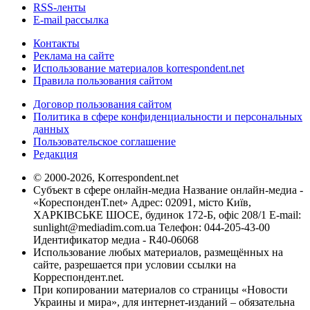
RSS-ленты
E-mail рассылка
Контакты
Реклама на сайте
Использование материалов korrespondent.net
Правила пользования сайтом
Договор пользования сайтом
Политика в сфере конфиденциальности и персональных
данных
Пользовательское соглашение
Редакция
© 2000-2026, Korrespondent.net
Субъект в сфере онлайн-медиа Название онлайн-медиа -
«КореспонденТ.net» Адрес: 02091, місто Київ,
ХАРКІВСЬКЕ ШОСЕ, будинок 172-Б, офіс 208/1 E-mail:
sunlight@mediadim.com.ua
Телефон: 044-205-43-00
Идентификатор медиа - R40-06068
Использование любых материалов, размещённых на
сайте, разрешается при условии ссылки на
Корреспондент.net.
При копировании материалов со страницы «Новости
Украины и мира», для интернет-изданий – обязательна