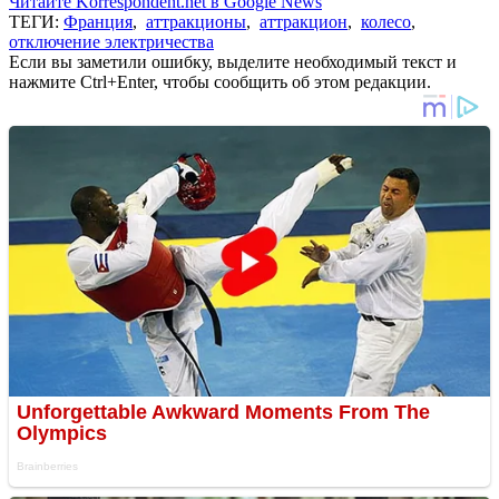
Читайте Korrespondent.net в Google News
ТЕГИ:
Франция
,
аттракционы
,
аттракцион
,
колесо
,
отключение электричества
Если вы заметили ошибку, выделите необходимый текст и
нажмите Ctrl+Enter, чтобы сообщить об этом редакции.