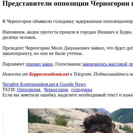
Представители оппозиции Черногории в
В Черногории объявили голодовку задержанные оппозиционеры
Напомним, акции протеста прошли в городах Никшич и Будва. 
десятки человек.
Президент Черногории Мило Джуканович заявил, что будет до
законопроекту, но они не были учтены.
Парламент
принял закон
. Голосование
закончилось массовой д
Новости от
Корреспондент.net
в Telegram. Подписывайтесь н
Читайте Korrespondent.net в Google News
ТЕГИ:
Оппозиция
,
Черногория
,
голодовка
Если вы заметили ошибку, выделите необходимый текст и нажми