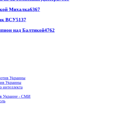
цкой Михалка
6367
так ВСУ
5137
шпион над Балтикой
4762
тив Украины
о интеллекта
 в Украине - СМИ
оль