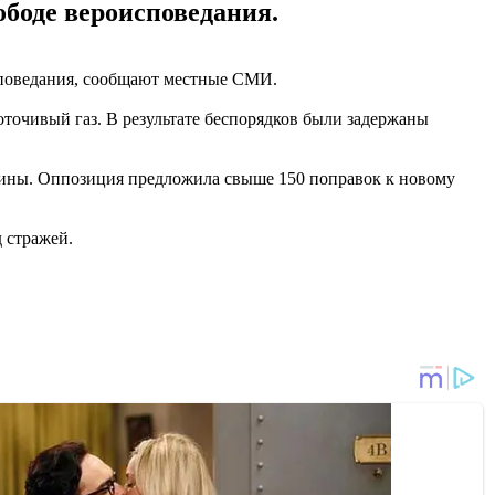
боде вероисповедания.
споведания, сообщают местные СМИ.
точивый газ. В результате беспорядков были задержаны
аины. Оппозиция предложила свыше 150 поправок к новому
д стражей.