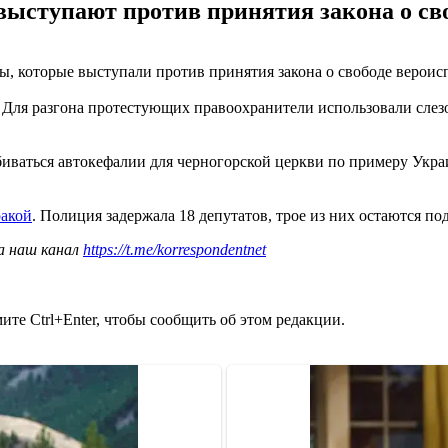
ыступают против принятия закона о сво
, которые выступали против принятия закона о свободе верои
Для разгона протестующих правоохранители использовали слезо
биваться автокефалии для черногорской церкви по примеру Укр
ракой
. Полиция задержала 18 депутатов, трое из них остаются по
а наш канал
https://t.me/korrespondentnet
те Ctrl+Enter, чтобы сообщить об этом редакции.