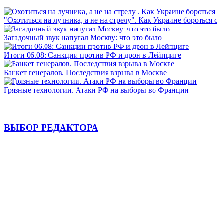
"Охотиться на лучника, а не на стрелу". Как Украине бороться 
Загадочный звук напугал Москву: что это было
Итоги 06.08: Санкции против РФ и дрон в Лейпциге
Банкет генералов. Последствия взрыва в Москве
Грязные технологии. Атаки РФ на выборы во Франции
ВЫБОР РЕДАКТОРА