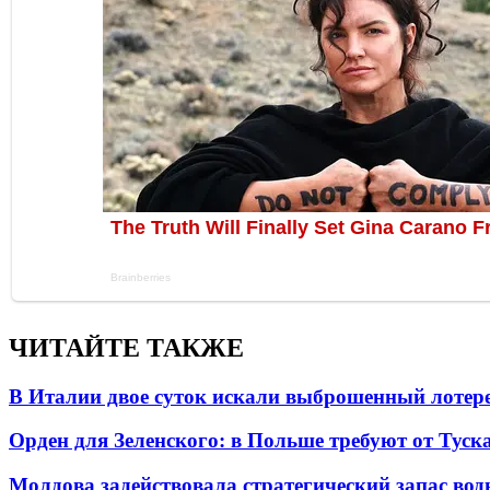
ЧИТАЙТЕ ТАКЖЕ
В Италии двое суток искали выброшенный лоте
Орден для Зеленского: в Польше требуют от Туск
Молдова задействовала стратегический запас вод