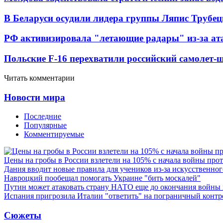
В Беларуси осудили лидера группы Ляпис Трубе
РФ активизировала "летающие радары" из-за а
Польские F-16 перехватили российский самолет-
Читать комментарии
Новости мира
Последние
Популярные
Комментируемые
Цены на гробы в России взлетели на 105% с начала войны про
Дания вводит новые правила для учеников из-за искусственног
Навроцкий пообещал помогать Украине "бить москалей"
Путин может атаковать страну НАТО еще до окончания войны
Испания пригрозила Италии "ответить" на пограничный контр
Сюжеты