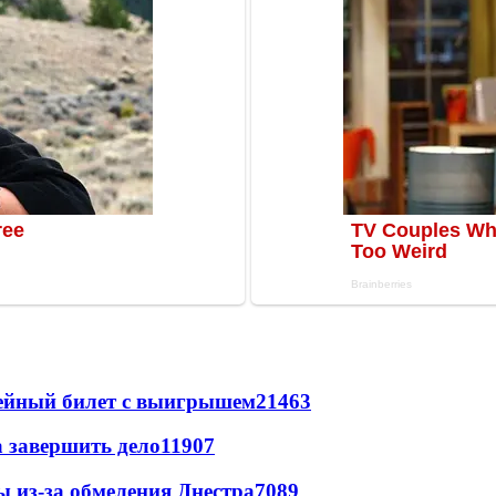
рейный билет с выигрышем
21463
а завершить дело
11907
ы из-за обмеления Днестра
7089