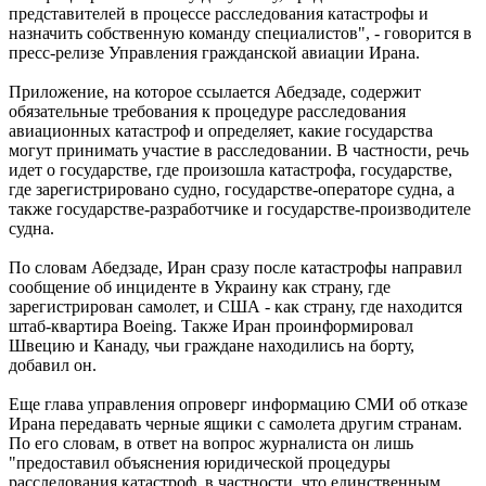
представителей в процессе расследования катастрофы и
назначить собственную команду специалистов", - говорится в
пресс-релизе Управления гражданской авиации Ирана.
Приложение, на которое ссылается Абедзаде, содержит
обязательные требования к процедуре расследования
авиационных катастроф и определяет, какие государства
могут принимать участие в расследовании. В частности, речь
идет о государстве, где произошла катастрофа, государстве,
где зарегистрировано судно, государстве-операторе судна, а
также государстве-разработчике и государстве-производителе
судна.
По словам Абедзаде, Иран сразу после катастрофы направил
сообщение об инциденте в Украину как страну, где
зарегистрирован самолет, и США - как страну, где находится
штаб-квартира Boeing. Также Иран проинформировал
Швецию и Канаду, чьи граждане находились на борту,
добавил он.
Еще глава управления опроверг информацию СМИ об отказе
Ирана передавать черные ящики с самолета другим странам.
По его словам, в ответ на вопрос журналиста он лишь
"предоставил объяснения юридической процедуры
расследования катастроф, в частности, что единственным