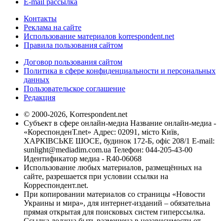
E-mail рассылка
Контакты
Реклама на сайте
Использование материалов korrespondent.net
Правила пользования сайтом
Договор пользования сайтом
Политика в сфере конфиденциальности и персональных
данных
Пользовательское соглашение
Редакция
© 2000-2026, Korrespondent.net
Субъект в сфере онлайн-медиа Название онлайн-медиа -
«КореспонденТ.net» Адрес: 02091, місто Київ,
ХАРКІВСЬКЕ ШОСЕ, будинок 172-Б, офіс 208/1 E-mail:
sunlight@mediadim.com.ua
Телефон: 044-205-43-00
Идентификатор медиа - R40-06068
Использование любых материалов, размещённых на
сайте, разрешается при условии ссылки на
Корреспондент.net.
При копировании материалов со страницы «Новости
Украины и мира», для интернет-изданий – обязательна
прямая открытая для поисковых систем гиперссылка.
Ссылка должна быть размещена в независимости от