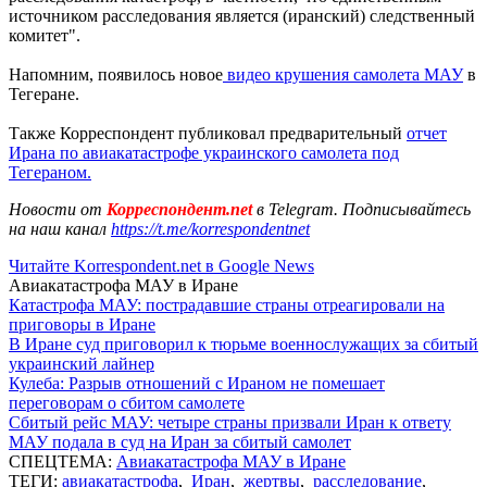
источником расследования является (иранский) следственный
комитет".
Напомним, появилось новое
видео крушения самолета МАУ
в
Тегеране.
Также Корреспондент публиковал предварительный
отчет
Ирана по авиакатастрофе украинского самолета под
Тегераном.
Новости от
Корреспондент.net
в Telegram. Подписывайтесь
на наш канал
https://t.me/korrespondentnet
Читайте Korrespondent.net в Google News
Авиакатастрофа МАУ в Иране
Катастрофа МАУ: пострадавшие страны отреагировали на
приговоры в Иране
В Иране суд приговорил к тюрьме военнослужащих за сбитый
украинский лайнер
Кулеба: Разрыв отношений с Ираном не помешает
переговорам о сбитом самолете
Сбитый рейс МАУ: четыре страны призвали Иран к ответу
МАУ подала в суд на Иран за сбитый самолет
СПЕЦТЕМА:
Авиакатастрофа МАУ в Иране
ТЕГИ:
авиакатастрофа
,
Иран
,
жертвы
,
расследование
,