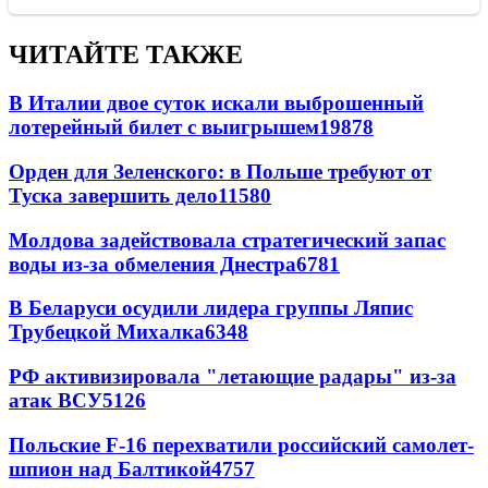
ЧИТАЙТЕ ТАКЖЕ
В Италии двое суток искали выброшенный
лотерейный билет с выигрышем
19878
Орден для Зеленского: в Польше требуют от
Туска завершить дело
11580
Молдова задействовала стратегический запас
воды из-за обмеления Днестра
6781
В Беларуси осудили лидера группы Ляпис
Трубецкой Михалка
6348
РФ активизировала "летающие радары" из-за
атак ВСУ
5126
Польские F-16 перехватили российский самолет-
шпион над Балтикой
4757