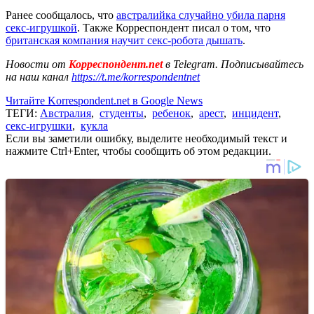
Ранее сообщалось, что
австралийка случайно убила парня
секс-игрушкой
. Также Корреспондент писал о том, что
британская компания научит секс-робота дышать
.
Новости от
Корреспондент.net
в Telegram. Подписывайтесь
на наш канал
https://t.me/korrespondentnet
Читайте Korrespondent.net в Google News
ТЕГИ:
Австралия
,
студенты
,
ребенок
,
арест
,
инцидент
,
секс-игрушки
,
кукла
Если вы заметили ошибку, выделите необходимый текст и
нажмите Ctrl+Enter, чтобы сообщить об этом редакции.