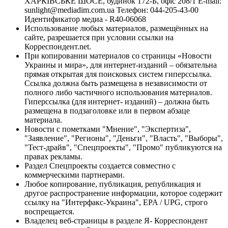
ХАРКІВСЬКЕ ШОСЕ, будинок 172-Б, офіс 208/1 E-mail:
sunlight@mediadim.com.ua
Телефон: 044-205-43-00
Идентификатор медиа - R40-06068
Использование любых материалов, размещённых на
сайте, разрешается при условии ссылки на
Корреспондент.net.
При копировании материалов со страницы «Новости
Украины и мира», для интернет-изданий – обязательна
прямая открытая для поисковых систем гиперссылка.
Ссылка должна быть размещена в независимости от
полного либо частичного использования материалов.
Гиперссылка (для интернет- изданий) – должна быть
размещена в подзаголовке или в первом абзаце
материала.
Новости с пометками "Мнение", "Экспертиза",
"Заявление", "Регионы", "Деньги", "Власть", "Выборы",
"Тест-драйв", "Спецпроекты", "Промо" публикуются на
правах рекламы.
Раздел Спецпроекты создается совместно с
коммерческими партнерами.
Любое копирование, публикация, републикация и
другое распространение информации, которое содержит
ссылку на "Интерфакс-Украина", EPA / UPG, строго
воспрещается.
Владелец веб-страницы в разделе Я- Корреспондент