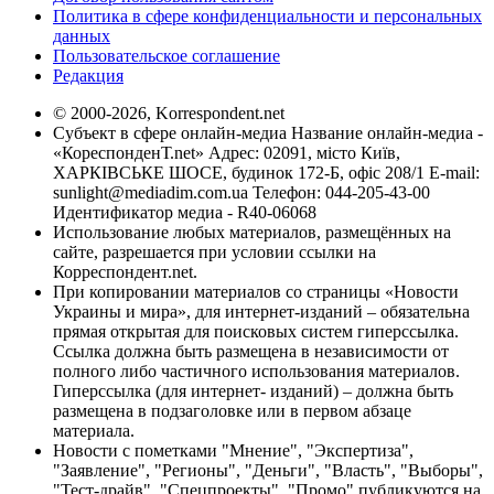
Политика в сфере конфиденциальности и персональных
данных
Пользовательское соглашение
Редакция
© 2000-2026, Korrespondent.net
Субъект в сфере онлайн-медиа Название онлайн-медиа -
«КореспонденТ.net» Адрес: 02091, місто Київ,
ХАРКІВСЬКЕ ШОСЕ, будинок 172-Б, офіс 208/1 E-mail:
sunlight@mediadim.com.ua
Телефон: 044-205-43-00
Идентификатор медиа - R40-06068
Использование любых материалов, размещённых на
сайте, разрешается при условии ссылки на
Корреспондент.net.
При копировании материалов со страницы «Новости
Украины и мира», для интернет-изданий – обязательна
прямая открытая для поисковых систем гиперссылка.
Ссылка должна быть размещена в независимости от
полного либо частичного использования материалов.
Гиперссылка (для интернет- изданий) – должна быть
размещена в подзаголовке или в первом абзаце
материала.
Новости с пометками "Мнение", "Экспертиза",
"Заявление", "Регионы", "Деньги", "Власть", "Выборы",
"Тест-драйв", "Спецпроекты", "Промо" публикуются на