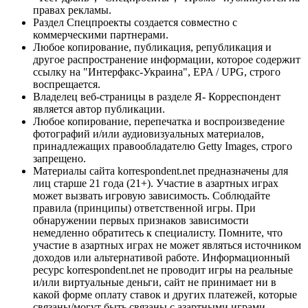
правах рекламы.
Раздел Спецпроекты создается совместно с
коммерческими партнерами.
Любое копирование, публикация, републикация и
другое распространение информации, которое содержит
ссылку на "Интерфакс-Украина", EPA / UPG, строго
воспрещается.
Владелец веб-страницы в разделе Я- Корреспондент
является автор публикации.
Любое копирование, перепечатка и воспроизведение
фотографий и/или аудиовизуальных материалов,
принадлежащих правообладателю Getty Images, строго
запрещено.
Материалы сайта korrespondent.net предназначены для
лиц старше 21 года (21+). Участие в азартных играх
может вызвать игровую зависимость. Соблюдайте
правила (принципы) ответственной игры. При
обнаружении первых признаков зависимости
немедленно обратитесь к специалисту. Помните, что
участие в азартных играх не может являться источником
доходов или альтернативой работе. Информационный
ресурс korrespondent.net не проводит игры на реальные
и/или виртуальные деньги, сайт не принимает ни в
какой форме оплату ставок и других платежей, которые
связаны/могут быть связаны с азартными играми,