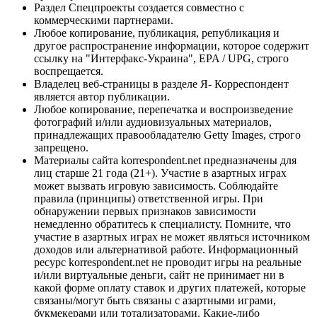
Раздел Спецпроекты создается совместно с
коммерческими партнерами.
Любое копирование, публикация, републикация и
другое распространение информации, которое содержит
ссылку на "Интерфакс-Украина", EPA / UPG, строго
воспрещается.
Владелец веб-страницы в разделе Я- Корреспондент
является автор публикации.
Любое копирование, перепечатка и воспроизведение
фотографий и/или аудиовизуальных материалов,
принадлежащих правообладателю Getty Images, строго
запрещено.
Материалы сайта korrespondent.net предназначены для
лиц старше 21 года (21+). Участие в азартных играх
может вызвать игровую зависимость. Соблюдайте
правила (принципы) ответственной игры. При
обнаружении первых признаков зависимости
немедленно обратитесь к специалисту. Помните, что
участие в азартных играх не может являться источником
доходов или альтернативой работе. Информационный
ресурс korrespondent.net не проводит игры на реальные
и/или виртуальные деньги, сайт не принимает ни в
какой форме оплату ставок и других платежей, которые
связаны/могут быть связаны с азартными играми,
букмекерами или тотализаторами. Какие-либо