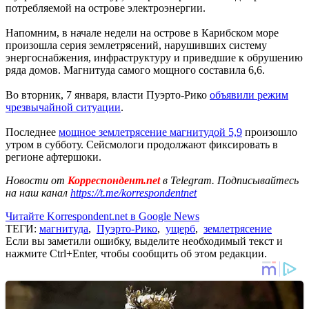
потребляемой на острове электроэнергии.
Напомним, в начале недели на острове в Карибском море
произошла серия землетрясений, нарушивших систему
энергоснабжения, инфраструктуру и приведшие к обрушению
ряда домов. Магнитуда самого мощного составила 6,6.
Во вторник, 7 января, власти Пуэрто-Рико
объявили режим
чрезвычайной ситуации
.
Последнее
мощное землетрясение магнитудой 5,9
произошло
утром в субботу. Сейсмологи продолжают фиксировать в
регионе афтершоки.
Новости от
Корреспондент.net
в Telegram. Подписывайтесь
на наш канал
https://t.me/korrespondentnet
Читайте Korrespondent.net в Google News
ТЕГИ:
магнитуда
,
Пуэрто-Рико
,
ущерб
,
землетрясение
Если вы заметили ошибку, выделите необходимый текст и
нажмите Ctrl+Enter, чтобы сообщить об этом редакции.