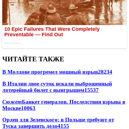
ЧИТАЙТЕ ТАКЖЕ
В Молдове прогремел мощный взрыв
28234
В Италии двое суток искали выброшенный
лотерейный билет с выигрышем
15537
Сюжет
Банкет генералов. Последствия взрыва в
Москве
10063
Орден для Зеленского: в Польше требуют от
Туска завершить дело
4155