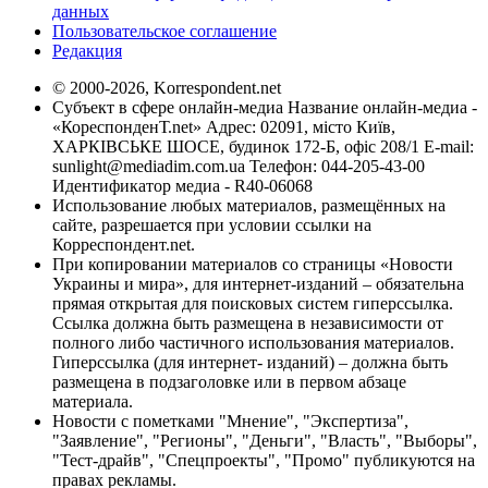
данных
Пользовательское соглашение
Редакция
© 2000-2026, Korrespondent.net
Субъект в сфере онлайн-медиа Название онлайн-медиа -
«КореспонденТ.net» Адрес: 02091, місто Київ,
ХАРКІВСЬКЕ ШОСЕ, будинок 172-Б, офіс 208/1 E-mail:
sunlight@mediadim.com.ua
Телефон: 044-205-43-00
Идентификатор медиа - R40-06068
Использование любых материалов, размещённых на
сайте, разрешается при условии ссылки на
Корреспондент.net.
При копировании материалов со страницы «Новости
Украины и мира», для интернет-изданий – обязательна
прямая открытая для поисковых систем гиперссылка.
Ссылка должна быть размещена в независимости от
полного либо частичного использования материалов.
Гиперссылка (для интернет- изданий) – должна быть
размещена в подзаголовке или в первом абзаце
материала.
Новости с пометками "Мнение", "Экспертиза",
"Заявление", "Регионы", "Деньги", "Власть", "Выборы",
"Тест-драйв", "Спецпроекты", "Промо" публикуются на
правах рекламы.