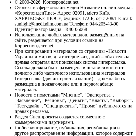
© 2000-2026, Korrespondent.net
Субъект в сфере онлайн-медиа Название онлайн-медиа -
«КореспонденТ.net» Адрес: 02091, місто Київ,
ХАРКІВСЬКЕ ШОСЕ, будинок 172-Б, офіс 208/1 E-mail:
sunlight@mediadim.com.ua
Телефон: 044-205-43-00
Идентификатор медиа - R40-06068
Использование любых материалов, размещённых на
сайте, разрешается при условии ссылки на
Корреспондент.net.
При копировании материалов со страницы «Новости
Украины и мира», для интернет-изданий – обязательна
прямая открытая для поисковых систем гиперссылка.
Ссылка должна быть размещена в независимости от
полного либо частичного использования материалов.
Гиперссылка (для интернет- изданий) – должна быть
размещена в подзаголовке или в первом абзаце
материала.
Новости с пометками "Мнение", "Экспертиза",
"Заявление", "Регионы", "Деньги", "Власть", "Выборы",
"Тест-драйв", "Спецпроекты", "Промо" публикуются на
правах рекламы.
Раздел Спецпроекты создается совместно с
коммерческими партнерами.
Любое копирование, публикация, републикация и
другое распространение информации, которое содержит