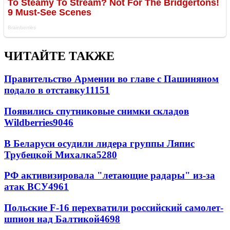
ЧИТАЙТЕ ТАКЖЕ
Правительство Армении во главе с Пашиняном
подало в отставку
11151
Появились спутниковые снимки складов
Wildberries
9046
В Беларуси осудили лидера группы Ляпис
Трубецкой Михалка
5280
РФ активизировала "летающие радары" из-за
атак ВСУ
4961
Польские F-16 перехватили российский самолет-
шпион над Балтикой
4698