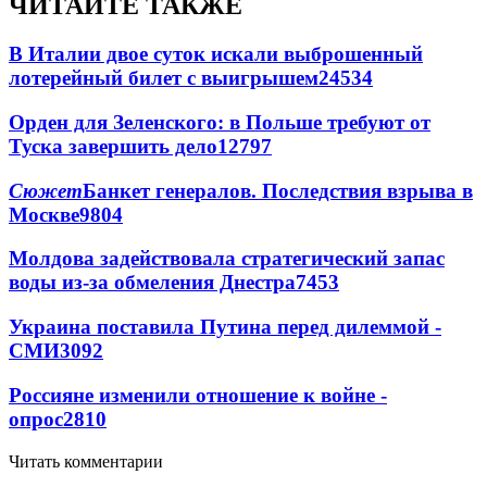
ЧИТАЙТЕ ТАКЖЕ
В Италии двое суток искали выброшенный
лотерейный билет с выигрышем
24534
Орден для Зеленского: в Польше требуют от
Туска завершить дело
12797
Сюжет
Банкет генералов. Последствия взрыва в
Москве
9804
Молдова задействовала стратегический запас
воды из-за обмеления Днестра
7453
Украина поставила Путина перед дилеммой -
СМИ
3092
Россияне изменили отношение к войне -
опрос
2810
Читать комментарии