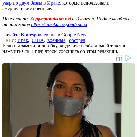
удар по двум базам в Ираке
, которые использовали
американские военные.
Новости от
Корреспондент.net
в Telegram. Подписывайтесь
на наш канал
https://t.me/korrespondentnet
Читайте Korrespondent.net в Google News
ТЕГИ:
Ирак
,
США
,
военные
,
обстрел
Если вы заметили ошибку, выделите необходимый текст и
нажмите Ctrl+Enter, чтобы сообщить об этом редакции.