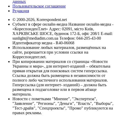
данных
Пользовательское соглашение
Редакция
© 2000-2026, Korrespondent.net
Субъект в сфере онлайн-медиа Название онлайн-медиа -
«КореспонденТ.net» Адрес: 02091, місто Київ,
ХАРКІВСЬКЕ ШОСЕ, будинок 172-Б, офіс 208/1 E-mail:
sunlight@mediadim.com.ua
Телефон: 044-205-43-00
Идентификатор медиа - R40-06068
Использование любых материалов, размещённых на
сайте, разрешается при условии ссылки на
Корреспондент.net.
При копировании материалов со страницы «Новости
Украины и мира», для интернет-изданий – обязательна
прямая открытая для поисковых систем гиперссылка.
Ссылка должна быть размещена в независимости от
полного либо частичного использования материалов.
Гиперссылка (для интернет- изданий) – должна быть
размещена в подзаголовке или в первом абзаце
материала.
Новости с пометками "Мнение", "Экспертиза",
"Заявление", "Регионы", "Деньги", "Власть", "Выборы",
"Тест-драйв", "Спецпроекты", "Промо" публикуются на
правах рекламы.