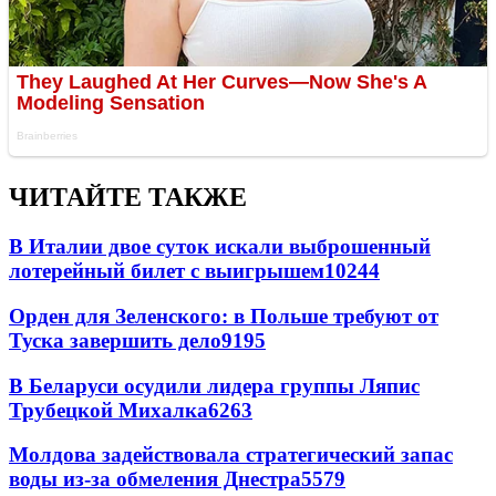
ЧИТАЙТЕ ТАКЖЕ
В Италии двое суток искали выброшенный
лотерейный билет с выигрышем
10244
Орден для Зеленского: в Польше требуют от
Туска завершить дело
9195
В Беларуси осудили лидера группы Ляпис
Трубецкой Михалка
6263
Молдова задействовала стратегический запас
воды из-за обмеления Днестра
5579