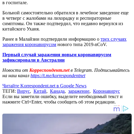
в госпитале.
Больной самостоятельно обратился в лечебное заведение еще
в четверг с жалобами на лихорадку и респираторные
симптомы. Он также подтвердил, что недавно вернулся из
китайского Уханя.
Ранее в Малайзии подтвердили информацию о
трех случаях
заражения коронавирусом
нового типа 2019-nCoV.
Первый случай заражения новым коронавирусом
зафиксировали в Австралии
Новости от
Корреспондент.net
в Telegram. Подписывайтесь
на наш канал
https://t.me/korrespondentnet
Читайте Korrespondent.net в Google News
ТЕГИ:
Вирус
,
Китай
,
Канада
,
заражение
,
Коронавирус
Если вы заметили ошибку, выделите необходимый текст и
нажмите Ctrl+Enter, чтобы сообщить об этом редакции.