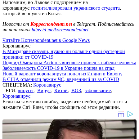
Напомним, во Львове с подозрением на
коронавирус
госпитализировали украинского студента
,
который вернулся из Китая.
Новости от
Корреспондент.net
в Telegram. Подписывайтесь
на наш канал
https://t.me/korrespondentnet
Читайте Korrespondent.net в Google News
Коронавирус
В Минздраве сказали, нужно ли больше одной бустерной
прививки от COVID-19
Подвид Омикрона Arcturus впервые привел к гибели человека
Заболеваемость COVID-19 в Украине пошла на спад
Новый вариант коронавируса попал из Индии в Европу
В США отменили режим ЧС, введенный из-за COVID
СПЕЦТЕМА:
Коронавирус
ТЕГИ:
вирусы
,
Вирус
,
Китай
,
ВОЗ
,
заболевание
,
Коронавирус
Если вы заметили ошибку, выделите необходимый текст и
нажмите Ctrl+Enter, чтобы сообщить об этом редакции.