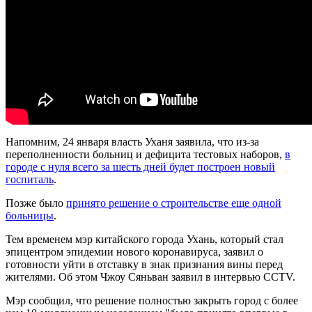
Напомним, 24 января власть Уханя заявила, что из-за
переполненности больниц и дефицита тестовых наборов,
в
городе с нуля всего за шесть дней будет построен новый
госпиталь
.
Позже было
принято решение о строительстве еще одной
больницы
.
Тем временем мэр китайского города Ухань, который стал
эпицентром эпидемии нового коронавируса, заявил о
готовности уйти в отставку в знак признания вины перед
жителями. Об этом Чжоу Сяньван заявил в интервью CCTV.
Мэр сообщил, что решение полностью закрыть город с более