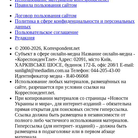
Правила пользования сайтом
Договор пользования сайтом
Политика в сфере конфиденциальности и персональных
данных
Пользовательское соглашение
Редакция
© 2000-2026, Korrespondent.net
Субъект в сфере онлайн-медиа Название онлайн-медиа -
«КореспонденТ.net» Адрес: 02091, місто Київ,
ХАРКІВСЬКЕ ШОСЕ, будинок 172-Б, офіс 208/1 E-mail:
sunlight@mediadim.com.ua
Телефон: 044-205-43-00
Идентификатор медиа - R40-06068
Использование любых материалов, размещённых на
сайте, разрешается при условии ссылки на
Корреспондент.net.
При копировании материалов со страницы «Новости
Украины и мира», для интернет-изданий – обязательна
прямая открытая для поисковых систем гиперссылка.
Ссылка должна быть размещена в независимости от
полного либо частичного использования материалов.
Гиперссылка (для интернет- изданий) – должна быть
размещена в подзаголовке или в первом абзаце
материала.