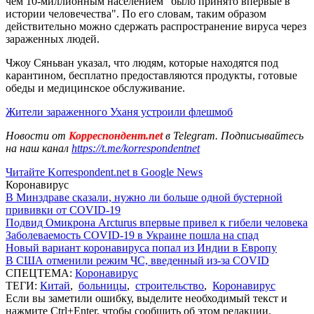
чем 10-миллионным населением "было принято впервые в
истории человечества". По его словам, таким образом
действительно можно сдержать распространение вируса через
зараженных людей.
Чжоу Сяньван указал, что людям, которые находятся под
карантином, бесплатно предоставляются продукты, готовые
обеды и медицинское обслуживание.
Жители зараженного Уханя устроили флешмоб
Новости от
Корреспондент.net
в Telegram. Подписывайтесь
на наш канал
https://t.me/korrespondentnet
Читайте Korrespondent.net в Google News
Коронавирус
В Минздраве сказали, нужно ли больше одной бустерной
прививки от COVID-19
Подвид Омикрона Arcturus впервые привел к гибели человека
Заболеваемость COVID-19 в Украине пошла на спад
Новый вариант коронавируса попал из Индии в Европу
В США отменили режим ЧС, введенный из-за COVID
СПЕЦТЕМА:
Коронавирус
ТЕГИ:
Китай
,
больницы
,
строительство
,
Коронавирус
Если вы заметили ошибку, выделите необходимый текст и
нажмите Ctrl+Enter, чтобы сообщить об этом редакции.