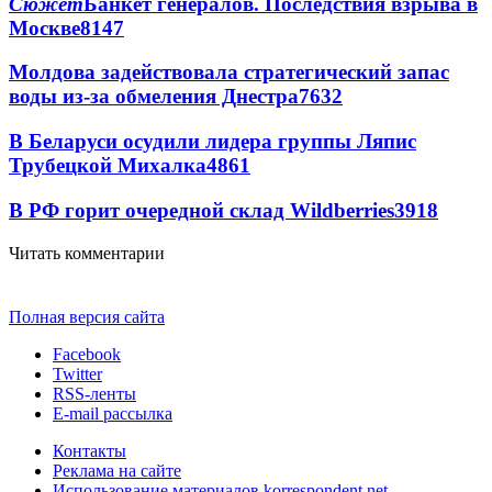
Сюжет
Банкет генералов. Последствия взрыва в
Москве
8147
Молдова задействовала стратегический запас
воды из-за обмеления Днестра
7632
В Беларуси осудили лидера группы Ляпис
Трубецкой Михалка
4861
В РФ горит очередной склад Wildberries
3918
Читать комментарии
Полная версия сайта
Facebook
Twitter
RSS-ленты
E-mail рассылка
Контакты
Реклама на сайте
Использование материалов korrespondent.net