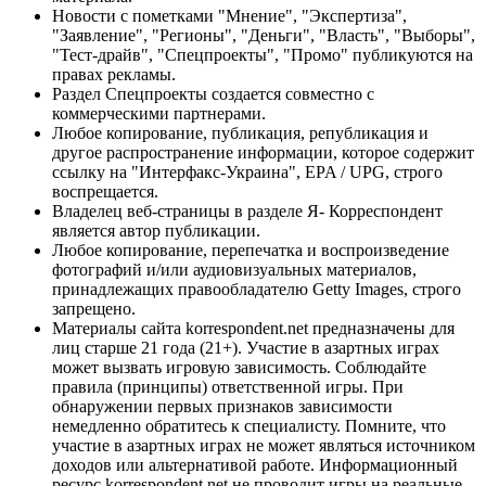
Новости с пометками "Мнение", "Экспертиза",
"Заявление", "Регионы", "Деньги", "Власть", "Выборы",
"Тест-драйв", "Спецпроекты", "Промо" публикуются на
правах рекламы.
Раздел Спецпроекты создается совместно с
коммерческими партнерами.
Любое копирование, публикация, републикация и
другое распространение информации, которое содержит
ссылку на "Интерфакс-Украина", EPA / UPG, строго
воспрещается.
Владелец веб-страницы в разделе Я- Корреспондент
является автор публикации.
Любое копирование, перепечатка и воспроизведение
фотографий и/или аудиовизуальных материалов,
принадлежащих правообладателю Getty Images, строго
запрещено.
Материалы сайта korrespondent.net предназначены для
лиц старше 21 года (21+). Участие в азартных играх
может вызвать игровую зависимость. Соблюдайте
правила (принципы) ответственной игры. При
обнаружении первых признаков зависимости
немедленно обратитесь к специалисту. Помните, что
участие в азартных играх не может являться источником
доходов или альтернативой работе. Информационный
ресурс korrespondent.net не проводит игры на реальные