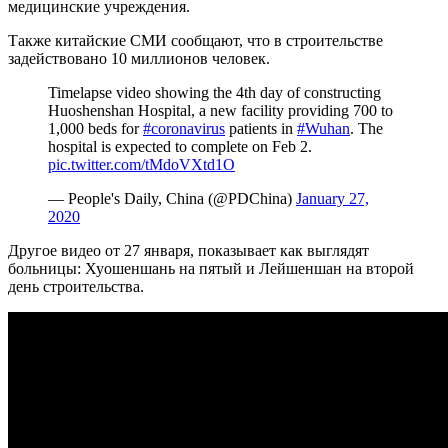
медицинские учреждения.
Также китайские СМИ сообщают, что в строительстве
задействовано 10 миллионов человек.
Timelapse video showing the 4th day of constructing
Huoshenshan Hospital, a new facility providing 700 to
1,000 beds for
#coronavirus
patients in
#Wuhan
. The
hospital is expected to complete on Feb 2.
pic.twitter.com/tMdoVXtd1O
— People's Daily, China (@PDChina)
January 27,
2020
Другое видео от 27 января, показывает как выглядят
больницы: Хуошеншань на пятый и Лейшеншан на второй
день строительства.