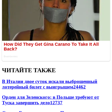
ЧИТАЙТЕ ТАКЖЕ
В Италии двое суток искали выброшенный
лотерейный билет с выигрышем
24462
Орден для Зеленского: в Польше требуют от
Туска завершить дело
12737