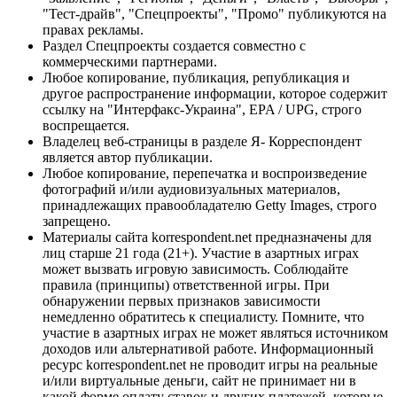
"Тест-драйв", "Спецпроекты", "Промо" публикуются на
правах рекламы.
Раздел Спецпроекты создается совместно с
коммерческими партнерами.
Любое копирование, публикация, републикация и
другое распространение информации, которое содержит
ссылку на "Интерфакс-Украина", EPA / UPG, строго
воспрещается.
Владелец веб-страницы в разделе Я- Корреспондент
является автор публикации.
Любое копирование, перепечатка и воспроизведение
фотографий и/или аудиовизуальных материалов,
принадлежащих правообладателю Getty Images, строго
запрещено.
Материалы сайта korrespondent.net предназначены для
лиц старше 21 года (21+). Участие в азартных играх
может вызвать игровую зависимость. Соблюдайте
правила (принципы) ответственной игры. При
обнаружении первых признаков зависимости
немедленно обратитесь к специалисту. Помните, что
участие в азартных играх не может являться источником
доходов или альтернативой работе. Информационный
ресурс korrespondent.net не проводит игры на реальные
и/или виртуальные деньги, сайт не принимает ни в
какой форме оплату ставок и других платежей, которые