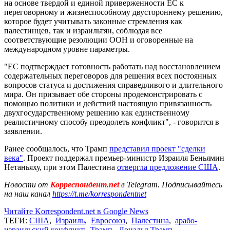
на основе твердой и единой приверженности ЕС к
переговорному и жизнеспособному двустороннему решению,
которое будет учитывать законные стремления как
палестинцев, так и израильтян, соблюдая все
соответствующие резолюции ООН и оговоренные на
международном уровне параметры.
"ЕС подтверждает готовность работать над восстановлением
содержательных переговоров для решения всех постоянных
вопросов статуса и достижения справедливого и длительного
мира. Он призывает обе стороны продемонстрировать с
помощью политики и действий настоящую привязанность
двухгосударственному решению как единственному
реалистичному способу преодолеть конфликт", - говорится в
заявлении.
Ранее сообщалось, что Трамп
представил проект "сделки
века"
. Проект поддержал премьер-министр Израиля Беньямин
Нетаньяху, при этом Палестина
отвергла предложение США
.
Новости от
Корреспондент.net
в Telegram. Подписывайтесь
на наш канал
https://t.me/korrespondentnet
Читайте Korrespondent.net в Google News
ТЕГИ:
США
,
Израиль
,
Евросоюз
,
Палестина
,
арабо-
израильский конфликт
,
Трамп
,
Дональд Трамп