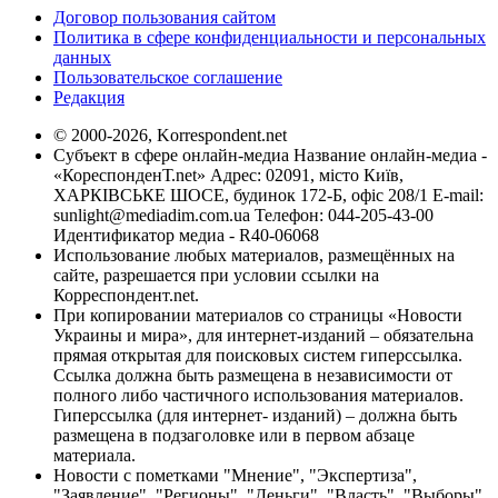
Договор пользования сайтом
Политика в сфере конфиденциальности и персональных
данных
Пользовательское соглашение
Редакция
© 2000-2026, Korrespondent.net
Субъект в сфере онлайн-медиа Название онлайн-медиа -
«КореспонденТ.net» Адрес: 02091, місто Київ,
ХАРКІВСЬКЕ ШОСЕ, будинок 172-Б, офіс 208/1 E-mail:
sunlight@mediadim.com.ua
Телефон: 044-205-43-00
Идентификатор медиа - R40-06068
Использование любых материалов, размещённых на
сайте, разрешается при условии ссылки на
Корреспондент.net.
При копировании материалов со страницы «Новости
Украины и мира», для интернет-изданий – обязательна
прямая открытая для поисковых систем гиперссылка.
Ссылка должна быть размещена в независимости от
полного либо частичного использования материалов.
Гиперссылка (для интернет- изданий) – должна быть
размещена в подзаголовке или в первом абзаце
материала.
Новости с пометками "Мнение", "Экспертиза",
"Заявление", "Регионы", "Деньги", "Власть", "Выборы",