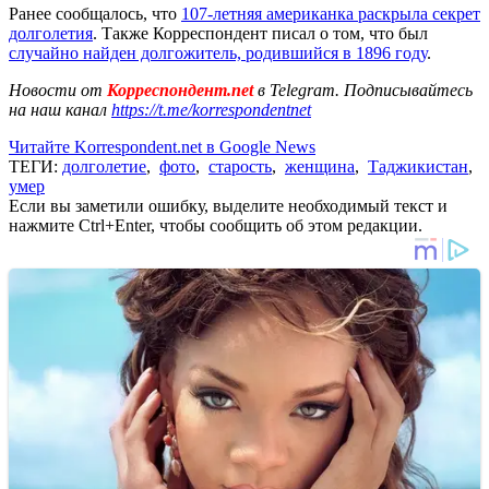
Ранее сообщалось, что
107-летняя американка раскрыла секрет
долголетия
. Также Корреспондент писал о том, что был
случайно найден долгожитель, родившийся в 1896 году
.
Новости от
Корреспондент.net
в Telegram. Подписывайтесь
на наш канал
https://t.me/korrespondentnet
Читайте Korrespondent.net в Google News
ТЕГИ:
долголетие
,
фото
,
старость
,
женщина
,
Таджикистан
,
умер
Если вы заметили ошибку, выделите необходимый текст и
нажмите Ctrl+Enter, чтобы сообщить об этом редакции.