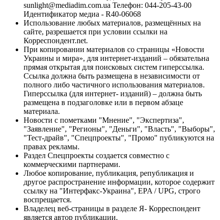
sunlight@mediadim.com.ua
Телефон: 044-205-43-00
Идентификатор медиа - R40-06068
Использование любых материалов, размещённых на
сайте, разрешается при условии ссылки на
Корреспондент.net.
При копировании материалов со страницы «Новости
Украины и мира», для интернет-изданий – обязательна
прямая открытая для поисковых систем гиперссылка.
Ссылка должна быть размещена в независимости от
полного либо частичного использования материалов.
Гиперссылка (для интернет- изданий) – должна быть
размещена в подзаголовке или в первом абзаце
материала.
Новости с пометками "Мнение", "Экспертиза",
"Заявление", "Регионы", "Деньги", "Власть", "Выборы",
"Тест-драйв", "Спецпроекты", "Промо" публикуются на
правах рекламы.
Раздел Спецпроекты создается совместно с
коммерческими партнерами.
Любое копирование, публикация, републикация и
другое распространение информации, которое содержит
ссылку на "Интерфакс-Украина", EPA / UPG, строго
воспрещается.
Владелец веб-страницы в разделе Я- Корреспондент
является автор публикации.