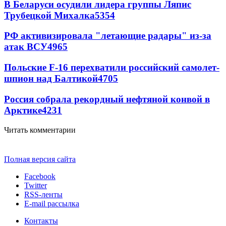
В Беларуси осудили лидера группы Ляпис
Трубецкой Михалка
5354
РФ активизировала "летающие радары" из-за
атак ВСУ
4965
Польские F-16 перехватили российский самолет-
шпион над Балтикой
4705
Россия собрала рекордный нефтяной конвой в
Арктике
4231
Читать комментарии
Полная версия сайта
Facebook
Twitter
RSS-ленты
E-mail рассылка
Контакты