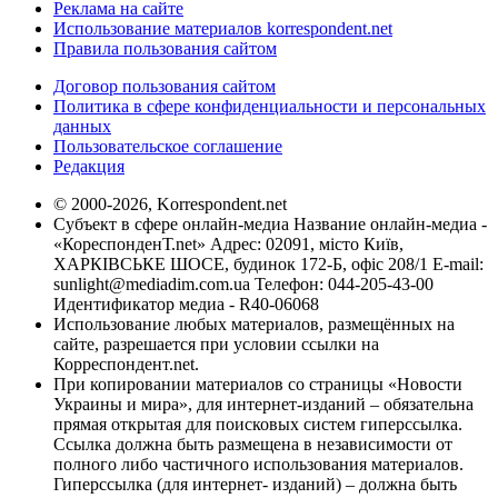
Реклама на сайте
Использование материалов korrespondent.net
Правила пользования сайтом
Договор пользования сайтом
Политика в сфере конфиденциальности и персональных
данных
Пользовательское соглашение
Редакция
© 2000-2026, Korrespondent.net
Субъект в сфере онлайн-медиа Название онлайн-медиа -
«КореспонденТ.net» Адрес: 02091, місто Київ,
ХАРКІВСЬКЕ ШОСЕ, будинок 172-Б, офіс 208/1 E-mail:
sunlight@mediadim.com.ua
Телефон: 044-205-43-00
Идентификатор медиа - R40-06068
Использование любых материалов, размещённых на
сайте, разрешается при условии ссылки на
Корреспондент.net.
При копировании материалов со страницы «Новости
Украины и мира», для интернет-изданий – обязательна
прямая открытая для поисковых систем гиперссылка.
Ссылка должна быть размещена в независимости от
полного либо частичного использования материалов.
Гиперссылка (для интернет- изданий) – должна быть