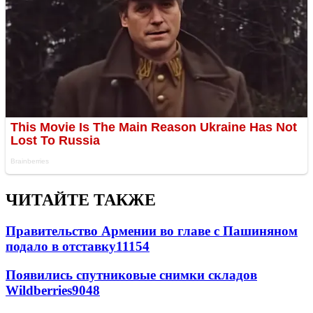
ЧИТАЙТЕ ТАКЖЕ
Правительство Армении во главе с Пашиняном
подало в отставку
11154
Появились спутниковые снимки складов
Wildberries
9048