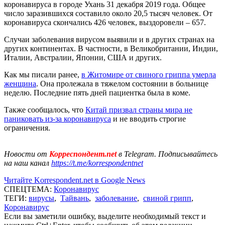
коронавируса в городе Ухань 31 декабря 2019 года. Общее
число заразившихся составило около 20,5 тысяч человек. От
коронавируса скончались 426 человек, выздоровели – 657.
Случаи заболевания вирусом выявили и в других странах на
других континентах. В частности, в Великобритании, Индии,
Италии, Австралии, Японии, США и других.
Как мы писали ранее,
в Житомире от свиного гриппа умерла
женщина
. Она пролежала в тяжелом состоянии в больнице
неделю. Последние пять дней пациентка была в коме.
Также сообщалось, что
Китай призвал страны мира не
паниковать из-за коронавируса
и не вводить строгие
ограничения.
Новости от
Корреспондент.net
в Telegram. Подписывайтесь
на наш канал
https://t.me/korrespondentnet
Читайте Korrespondent.net в Google News
СПЕЦТЕМА:
Коронавирус
ТЕГИ:
вирусы
,
Тайвань
,
заболевание
,
свиной грипп
,
Коронавирус
Если вы заметили ошибку, выделите необходимый текст и