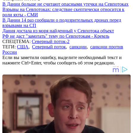
В Дании больше не считают опасными утечки на Севпотоках
Взрывы на Севпотоках: следствие скептически относится к
роли яхты - СМИ
В Дании 14 раз сообщали о подозрительных дронах перед
взрывами на СП
Дания достала из моря найденный у Севпотока объект
РФ не даст "замотать" тему по Севпотокам - Кремль
СПЕЦТЕМА:
Северный поток-2
ТЕГИ:
США
,
Северный поток
,
санкции
,
санкции против
России
Если вы заметили ошибку, выделите необходимый текст и
нажмите Ctrl+Enter, чтобы сообщить об этом редакции.