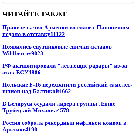
ЧИТАЙТЕ ТАКЖЕ
Правительство Армении во главе с Пашиняном
подало в отставку
11122
Появились спутниковые снимки складов
Wildberries
9023
РФ активизировала "летающие радары" из-за
атак ВСУ
4886
Польские F-16 перехватили российский самолет-
шпион над Балтикой
4662
В Беларуси осудили лидера группы Ляпис
Трубецкой Михалка
4578
Россия собрала рекордный нефтяной конвой в
Арктике
4190