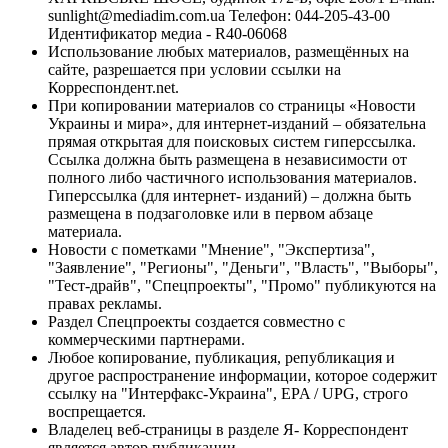
sunlight@mediadim.com.ua
Телефон: 044-205-43-00
Идентификатор медиа - R40-06068
Использование любых материалов, размещённых на
сайте, разрешается при условии ссылки на
Корреспондент.net.
При копировании материалов со страницы «Новости
Украины и мира», для интернет-изданий – обязательна
прямая открытая для поисковых систем гиперссылка.
Ссылка должна быть размещена в независимости от
полного либо частичного использования материалов.
Гиперссылка (для интернет- изданий) – должна быть
размещена в подзаголовке или в первом абзаце
материала.
Новости с пометками "Мнение", "Экспертиза",
"Заявление", "Регионы", "Деньги", "Власть", "Выборы",
"Тест-драйв", "Спецпроекты", "Промо" публикуются на
правах рекламы.
Раздел Спецпроекты создается совместно с
коммерческими партнерами.
Любое копирование, публикация, републикация и
другое распространение информации, которое содержит
ссылку на "Интерфакс-Украина", EPA / UPG, строго
воспрещается.
Владелец веб-страницы в разделе Я- Корреспондент
является автор публикации.