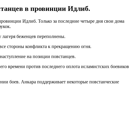
станцев в провинции Идлиб.
провинции Идлиб. Только за последние четыре дня свои дома
укок.
у лагеря беженцев переполнены.
 все стороны конфликта к прекращению огня.
 наступление на позиции повстанцев.
его времени против последнего оплота исламистских боевиков
ении боев. Анкара поддерживает некоторые повстанческие