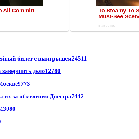
рейный билет с выигрышем
24511
а завершить дело
12780
Москве
9773
ы из-за обмеления Днестра
7442
И
3080
0