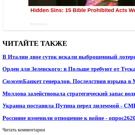
ЧИТАЙТЕ ТАКЖЕ
В Италии двое суток искали выброшенный лоте
Орден для Зеленского: в Польше требуют от Туск
Сюжет
Банкет генералов. Последствия взрыва в 
Молдова задействовала стратегический запас вод
Украина поставила Путина перед дилеммой - СМ
Россияне изменили отношение к войне - опрос
262
Читать комментарии