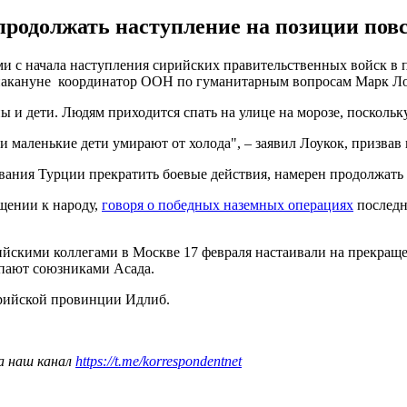
родолжать наступление на позиции пов
ми с начала наступления сирийских правительственных войск в 
накануне координатор ООН по гуманитарным вопросам Марк Ло
и дети. Людям приходится спать на улице на морозе, поскольк
и маленькие дети умирают от холода", – заявил Лоукок, призвав
ования Турции прекратить боевые действия, намерен продолжать
ащении к народу,
говоря о победных наземных операциях
последн
сийскими коллегами в Москве 17 февраля настаивали на прекращ
упают союзниками Асада.
рийской провинции Идлиб.
а наш канал
https://t.me/korrespondentnet