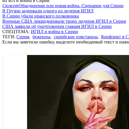
ИГИЛ и война в Сирии
Сюжет
Объединение или новая война. Сценарии для Сирии
В Грузии задержали одного из лидеров ИГИЛ
В Сирии убили иранского полковника
Военные США ликвидировали троих лидеров ИГИЛ в Сирии
США заявили об уничтожении главаря ИГИЛ в Сирии
СПЕЦТЕМА:
ИГИЛ и война в Сирии
ТЕГИ:
Сирия
,
беженцы
,
сирийские повстанцы
,
Конфликт в 
Если вы заметили ошибку, выделите необходимый текст и нажми