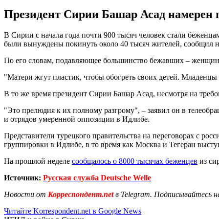
Президент Сирии Башар Асад намерен п
В Сирии с начала года почти 900 тысяч человек стали беженца
были вынуждены покинуть около 40 тысяч жителей, сообщил 
По его словам, подавляющее большинство бежавших – женщины 
"Матери жгут пластик, чтобы обогреть своих детей. Младенцы 
В то же время президент Сирии Башар Асад, несмотря на треб
"Это прелюдия к их полному разгрому", – заявил он в телеобр
и отрядов умеренной оппозиции в Идлибе.
Представители турецкого правительства на переговорах с рос
группировки в Идлибе, в то время как Москва и Тегеран выст
На прошлой неделе
сообщалось о 8000 тысячах беженцев
из си
Источник:
Русская служба Deutsche Welle
Новости от
Корреспондент.net
в Telegram. Подписывайтесь н
Читайте Korrespondent.net в Google News