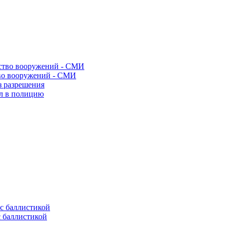
во вооружений - СМИ
з разрешения
ел в полицию
с баллистикой