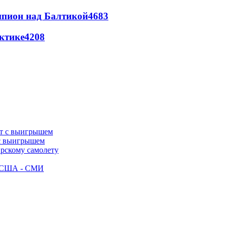
шпион над Балтикой
4683
ктике
4208
 с выигрышем
ирскому самолету
ак США - СМИ