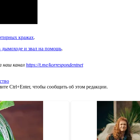
артирных кражах
.
 в дымоходе и звал на помощь
.
а наш канал
https://t.me/korrespondentnet
ство
те Ctrl+Enter, чтобы сообщить об этом редакции.