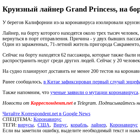
Круизный лайнер Grand Princess, на бо
У берегов Калифорнии из-за коронавируса изолировали круизн
Лайнер, на борту которого находятся около трех тысяч челове
вернуться в порт отправления. Причина - у двух бывших пасса
Один из зараженных, 71-летний житель пригорода Сакраменто,
Сейчас на борту находятся 62 пассажира, которые также были 
распространить недуг среди других людей. Сейчас у 20 человек
На судно планируют доставить не менее 200 тестов на коронави
Ранее сообщалось,
в Китае зафиксирован первый случай энцеф
Также напомним, что
ученые заявили о мутации коронавируса
Новости от
Корреспондент.net
в Telegram. Подписывайтесь н
Читайте Korrespondent.net в Google News
СПЕЦТЕМА:
Коронавирус
ТЕГИ:
вирусы
,
США
,
Вирус
,
корабль
,
лайнер
,
Коронавирус
Если вы заметили ошибку, выделите необходимый текст и нажми