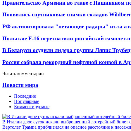
Правительство Армении во главе с Пашиняном по
Появились спутниковые снимки складов Wildberr
РФ активизировала "летающие радары" из-за а
Польские F-16 перехватили российский самолет-
В Беларуси осудили лидера группы Ляпис Трубе
Россия собрала рекордный нефтяной конвой в Ар
Читать комментарии
Новости мира
Последние
Популярные
Комментируемые
В Италии двое суток искали выброшенный лотерейный билет
Вертолет Трампа приблизился на опасное расстояние к пассаж