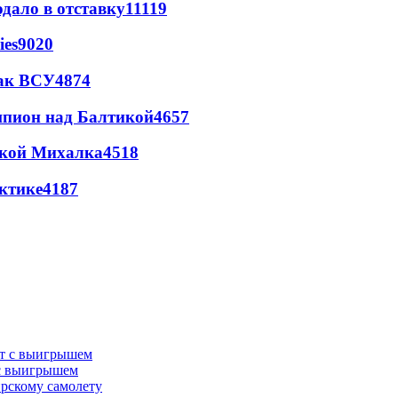
дало в отставку
11119
ies
9020
так ВСУ
4874
шпион над Балтикой
4657
цкой Михалка
4518
ктике
4187
 с выигрышем
ирскому самолету