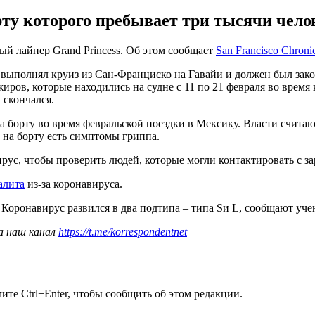
рту которого пребывает три тысячи чело
ый лайнер Grand Princess. Об этом сообщает
San Francisco Chroni
к, выполнял круиз из Сан-Франциско на Гавайи и должен был зак
жиров, которые находились на судне с 11 по 21 февраля во вре
 скончался.
на борту во время февральской поездки в Мексику. Власти считаю
 на борту есть симптомы гриппа.
рус, чтобы проверить людей, которые могли контактировать с за
алита
из-за коронавируса.
. Коронавирус развился в два подтипа – типа Sи L, сообщают учен
а наш канал
https://t.me/korrespondentnet
те Ctrl+Enter, чтобы сообщить об этом редакции.