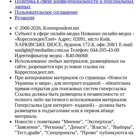
Политика в сфере конфиденциальности и персональных
данных
Пользовательское соглашение
Редакция
© 2000-2026, Korrespondent.net
Субъект в сфере онлайн-медиа Название онлайн-медиа -
«КореспонденТ.net» Адрес: 02091, місто Київ,
ХАРКІВСЬКЕ ШОСЕ, будинок 172-Б, офіс 208/1 E-mail:
sunlight@mediadim.com.ua
Телефон: 044-205-43-00
Идентификатор медиа - R40-06068
Использование любых материалов, размещённых на
сайте, разрешается при условии ссылки на
Корреспондент.net.
При копировании материалов со страницы «Новости
Украины и мира», для интернет-изданий – обязательна
прямая открытая для поисковых систем гиперссылка.
Ссылка должна быть размещена в независимости от
полного либо частичного использования материалов.
Гиперссылка (для интернет- изданий) – должна быть
размещена в подзаголовке или в первом абзаце
материала.
Новости с пометками "Мнение", "Экспертиза",
"Заявление", "Регионы", "Деньги", "Власть", "Выборы",
"Тест-драйв", "Спецпроекты", "Промо" публикуются на