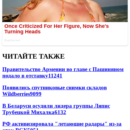
ЧИТАЙТЕ ТАКЖЕ
Правительство Армении во главе с Пашиняном
подало в отставку
11241
Появились спутниковые снимки складов
Wildberries
9099
В Беларуси осудили лидера группы Ляпис
Трубецкой Михалка
6132
РФ активизировала "летающие радары" из-за