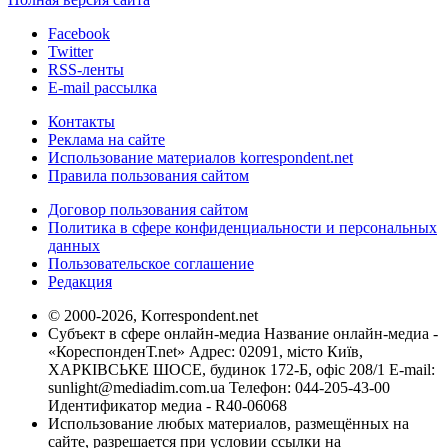
Facebook
Twitter
RSS-ленты
E-mail рассылка
Контакты
Реклама на сайте
Использование материалов korrespondent.net
Правила пользования сайтом
Договор пользования сайтом
Политика в сфере конфиденциальности и персональных
данных
Пользовательское соглашение
Редакция
© 2000-2026, Korrespondent.net
Субъект в сфере онлайн-медиа Название онлайн-медиа -
«КореспонденТ.net» Адрес: 02091, місто Київ,
ХАРКІВСЬКЕ ШОСЕ, будинок 172-Б, офіс 208/1 E-mail:
sunlight@mediadim.com.ua
Телефон: 044-205-43-00
Идентификатор медиа - R40-06068
Использование любых материалов, размещённых на
сайте, разрешается при условии ссылки на