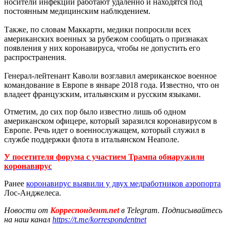
носители инфекции работают удаленно и находятся под
постоянным медицинским наблюдением.
Также, по словам Маккарти, медики попросили всех
американских военных за рубежом сообщать о признаках
появления у них коронавируса, чтобы не допустить его
распространения.
Генерал-лейтенант Каволи возглавил американское военное
командование в Европе в январе 2018 года. Известно, что он
владеет французским, итальянским и русским языками.
Отметим, до сих пор было известно лишь об одном
американском офицере, который заразился коронавирусом в
Европе. Речь идет о военнослужащем, который служил в
службе поддержки флота в итальянском Неаполе.
У посетителя форума с участием Трампа обнаружили
коронавирус
Ранее
коронавирус выявили у двух медработников аэропорта
Лос-Анджелеса.
Новости от
Корреспондент.net
в Telegram. Подписывайтесь
на наш канал
https://t.me/korrespondentnet