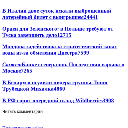
В Италии двое суток искали выброшенный
лотерейный билет с выигрышем
24441
Орден для Зеленского: в Польше требуют от
Туска завершить дело
12715
Молдова задействовала стратегический запас
воды из-за обмеления Днестра
7599
Сюжет
Банкет генералов. Последствия взрыва в
Москве
7265
В Беларуси осудили лидера группы Ляпис
Трубецкой Михалка
4860
В РФ горит очередной склад Wildberries
3908
Читать комментарии
Полная версия сайта