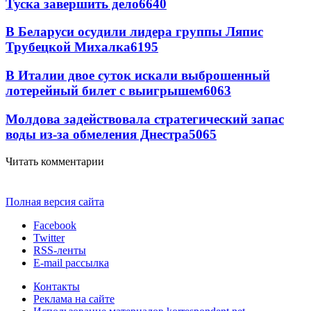
Туска завершить дело
6640
В Беларуси осудили лидера группы Ляпис
Трубецкой Михалка
6195
В Италии двое суток искали выброшенный
лотерейный билет с выигрышем
6063
Молдова задействовала стратегический запас
воды из-за обмеления Днестра
5065
Читать комментарии
Полная версия сайта
Facebook
Twitter
RSS-ленты
E-mail рассылка
Контакты
Реклама на сайте