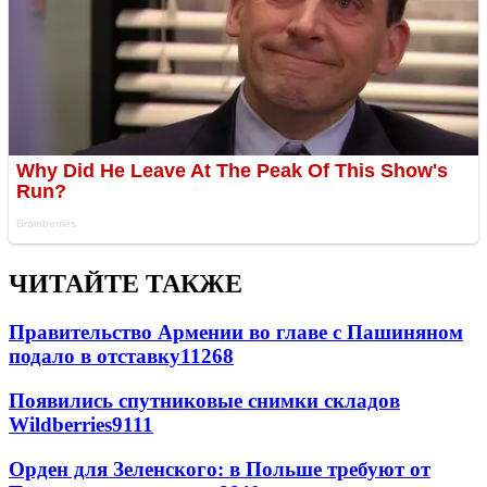
ЧИТАЙТЕ ТАКЖЕ
Правительство Армении во главе с Пашиняном
подало в отставку
11268
Появились спутниковые снимки складов
Wildberries
9111
Орден для Зеленского: в Польше требуют от