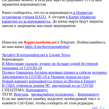
заражения коронавирусом.
Ранее сообщалось, что из-за коронавируса
в Норвегии
остановили учения НАТО
. А сегодня
в Киеве объявили
карантин из-за коронавируса
. До конца марта будут закрыты
школы и запрещены массовые мероприятия.
Новости от
Корреспондент.net
в Telegram. Подписывайтесь
на наш канал
https://t.me/korrespondentnet
Читайте Korrespondent.net в Google News
Коронавирус
В Минздраве сказали, нужно ли больше одной бустерной
прививки от COVID-19
Подвид Омикрона Arcturus впервые привел к гибели человека
Заболеваемость COVID-19 в Украине пошла на спад
Новый вариант коронавируса попал из Индии в Европу
В США отменили режим ЧС, введенный из-за COVID
СПЕЦТЕМА:
Коронавирус
ТЕГИ:
Венгрия
,
чрезвычайное положение
,
Коронавирус
Если вы заметили ошибку, выделите необходимый текст и
нажмите Ctrl+Enter, чтобы сообщить об этом редакции.