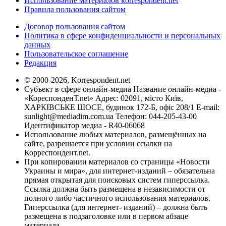
Использование материалов korrespondent.net
Правила пользования сайтом
Договор пользования сайтом
Политика в сфере конфиденциальности и персональных
данных
Пользовательское соглашение
Редакция
© 2000-2026, Korrespondent.net
Субъект в сфере онлайн-медиа Название онлайн-медиа -
«КореспонденТ.net» Адрес: 02091, місто Київ,
ХАРКІВСЬКЕ ШОСЕ, будинок 172-Б, офіс 208/1 E-mail:
sunlight@mediadim.com.ua
Телефон: 044-205-43-00
Идентификатор медиа - R40-06068
Использование любых материалов, размещённых на
сайте, разрешается при условии ссылки на
Корреспондент.net.
При копировании материалов со страницы «Новости
Украины и мира», для интернет-изданий – обязательна
прямая открытая для поисковых систем гиперссылка.
Ссылка должна быть размещена в независимости от
полного либо частичного использования материалов.
Гиперссылка (для интернет- изданий) – должна быть
размещена в подзаголовке или в первом абзаце
материала.