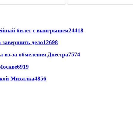
рейный билет с выигрышем
24418
а завершить дело
12698
ы из-за обмеления Днестра
7574
Москве
6919
цкой Михалка
4856