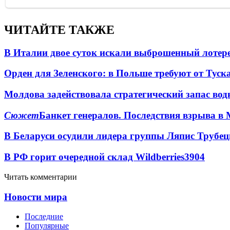
ЧИТАЙТЕ ТАКЖЕ
В Италии двое суток искали выброшенный лоте
Орден для Зеленского: в Польше требуют от Туск
Молдова задействовала стратегический запас вод
Сюжет
Банкет генералов. Последствия взрыва в 
В Беларуси осудили лидера группы Ляпис Трубе
В РФ горит очередной склад Wildberries
3904
Читать комментарии
Новости мира
Последние
Популярные