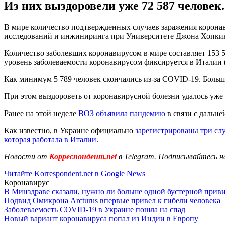
Из них выздоровели уже 72 587 человек
В мире количество подтвержденных случаев заражения корона
исследований и инжиниринга при Университете Джона Хопкинса
Количество заболевших коронавирусом в мире составляет 153 
уровень заболеваемости коронавирусом фиксируется в Италии (2
Как минимум 5 789 человек скончались из-за COVID-19. Больше 
При этом выздороветь от коронавирусной болезни удалось уже 
Ранее на этой неделе
ВОЗ объявила пандемию
в связи с дальн
Как известно, в Украине официально
зарегистрированы три сл
которая работала в Италии
.
Новости от
Корреспондент.net
в Telegram. Подписывайтесь н
Читайте Korrespondent.net в Google News
Коронавирус
В Минздраве сказали, нужно ли больше одной бустерной прив
Подвид Омикрона Arcturus впервые привел к гибели человека
Заболеваемость COVID-19 в Украине пошла на спад
Новый вариант коронавируса попал из Индии в Европу