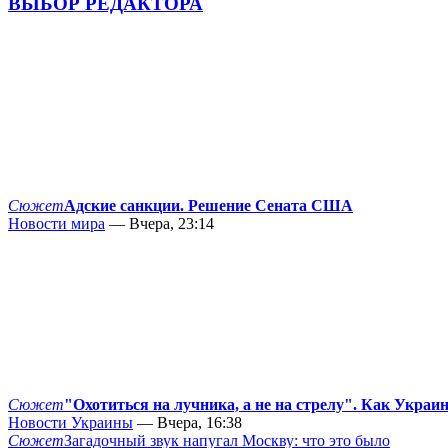
ВЫБОР РЕДАКТОРА
Сюжет
Адские санкции. Решение Сената США
Новости мира
— Вчера, 23:14
Сюжет
"Охотиться на лучника, а не на стрелу". Как Украи
Новости Украины
— Вчера, 16:38
Сюжет
Загадочный звук напугал Москву: что это было