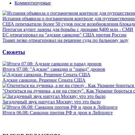
Комментируемые
Испания объявила о пограничном контроле для путешественни
США перехватили более 50 судов после возобновления блокад
Пентагон купит лазеры для борьбы с дронами $400 млн - СМИ
ЕС отреагировал на "адские санкции" США против России
Трамп резко отреагировал на решение суда по бальному залу
Сюжеты
Итоги 07.08: "Адские" санкции и "парад" дронов
Адские санкции. Решение Сената США
"Охотиться на лучника, а не на стрелу". Как Украине бороться 
Загадочный звук напугал Москву: что это было
Итоги 06.08: Санкции против РФ и дрон в Лейпциге